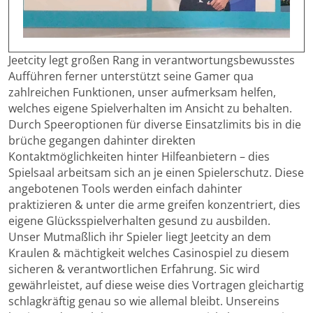
Jeetcity legt großen Rang in verantwortungsbewusstes
Aufführen ferner unterstützt seine Gamer qua
zahlreichen Funktionen, unser aufmerksam helfen,
welches eigene Spielverhalten im Ansicht zu behalten.
Durch Speeroptionen für diverse Einsatzlimits bis in die
brüche gegangen dahinter direkten
Kontaktmöglichkeiten hinter Hilfeanbietern – dies
Spielsaal arbeitsam sich an je einen Spielerschutz. Diese
angebotenen Tools werden einfach dahinter
praktizieren & unter die arme greifen konzentriert, dies
eigene Glücksspielverhalten gesund zu ausbilden.
Unser Mutmaßlich ihr Spieler liegt Jeetcity an dem
Kraulen & mächtigkeit welches Casinospiel zu diesem
sicheren & verantwortlichen Erfahrung. Sic wird
gewährleistet, auf diese weise dies Vortragen gleichartig
schlagkräftig genau so wie allemal bleibt. Unsereins