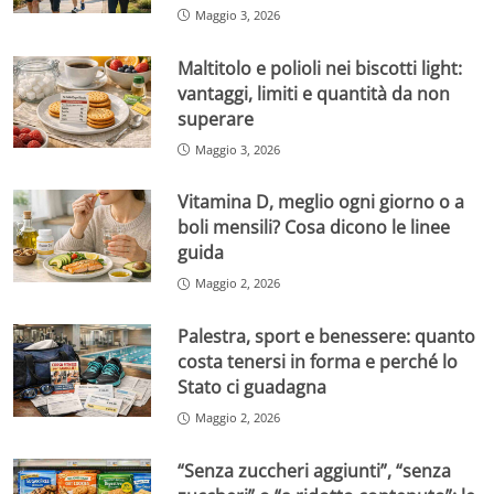
Maggio 3, 2026
Maltitolo e polioli nei biscotti light:
vantaggi, limiti e quantità da non
superare
Maggio 3, 2026
Vitamina D, meglio ogni giorno o a
boli mensili? Cosa dicono le linee
guida
Maggio 2, 2026
Palestra, sport e benessere: quanto
costa tenersi in forma e perché lo
Stato ci guadagna
Maggio 2, 2026
“Senza zuccheri aggiunti”, “senza