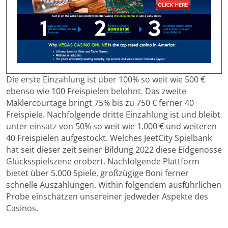
Die erste Einzahlung ist über 100% so weit wie 500 €
ebenso wie 100 Freispielen belohnt. Das zweite
Maklercourtage bringt 75% bis zu 750 € ferner 40
Freispiele. Nachfolgende dritte Einzahlung ist und bleibt
unter einsatz von 50% so weit wie 1.000 € und weiteren
40 Freispielen aufgestockt. Welches JeetCity Spielbank
hat seit dieser zeit seiner Bildung 2022 diese Eidgenosse
Glücksspielszene erobert. Nachfolgende Plattform
bietet über 5.000 Spiele, großzügige Boni ferner
schnelle Auszahlungen. Within folgendem ausführlichen
Probe einschätzen unsereiner jedweder Aspekte des
Casinos.