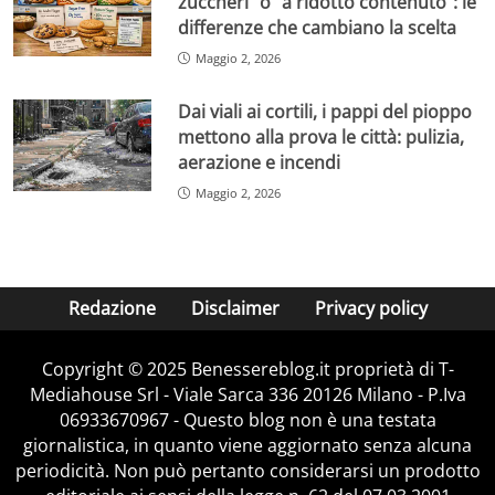
zuccheri” o “a ridotto contenuto”: le
differenze che cambiano la scelta
Maggio 2, 2026
Dai viali ai cortili, i pappi del pioppo
mettono alla prova le città: pulizia,
aerazione e incendi
Maggio 2, 2026
Redazione
Disclaimer
Privacy policy
Copyright © 2025 Benessereblog.it proprietà di T-
Mediahouse Srl - Viale Sarca 336 20126 Milano - P.Iva
06933670967 - Questo blog non è una testata
giornalistica, in quanto viene aggiornato senza alcuna
periodicità. Non può pertanto considerarsi un prodotto