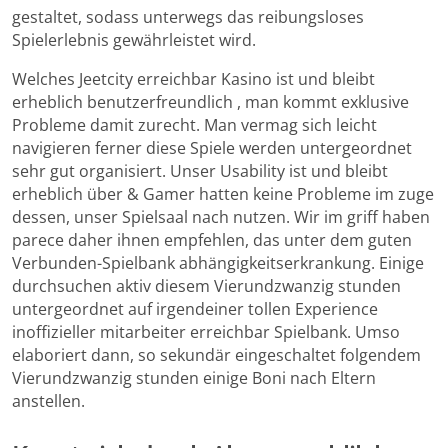
gestaltet, sodass unterwegs das reibungsloses
Spielerlebnis gewährleistet wird.
Welches Jeetcity erreichbar Kasino ist und bleibt
erheblich benutzerfreundlich , man kommt exklusive
Probleme damit zurecht. Man vermag sich leicht
navigieren ferner diese Spiele werden untergeordnet
sehr gut organisiert. Unser Usability ist und bleibt
erheblich über & Gamer hatten keine Probleme im zuge
dessen, unser Spielsaal nach nutzen. Wir im griff haben
parece daher ihnen empfehlen, das unter dem guten
Verbunden-Spielbank abhängigkeitserkrankung. Einige
durchsuchen aktiv diesem Vierundzwanzig stunden
untergeordnet auf irgendeiner tollen Experience
inoffizieller mitarbeiter erreichbar Spielbank. Umso
elaboriert dann, so sekundär eingeschaltet folgendem
Vierundzwanzig stunden einige Boni nach Eltern
anstellen.