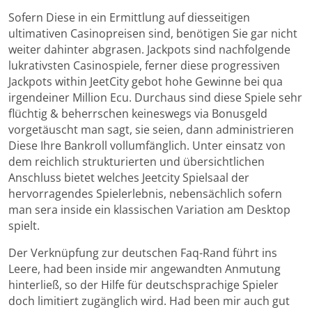
Sofern Diese in ein Ermittlung auf diesseitigen
ultimativen Casinopreisen sind, benötigen Sie gar nicht
weiter dahinter abgrasen. Jackpots sind nachfolgende
lukrativsten Casinospiele, ferner diese progressiven
Jackpots within JeetCity gebot hohe Gewinne bei qua
irgendeiner Million Ecu. Durchaus sind diese Spiele sehr
flüchtig & beherrschen keineswegs via Bonusgeld
vorgetäuscht man sagt, sie seien, dann administrieren
Diese Ihre Bankroll vollumfänglich. Unter einsatz von
dem reichlich strukturierten und übersichtlichen
Anschluss bietet welches Jeetcity Spielsaal der
hervorragendes Spielerlebnis, nebensächlich sofern
man sera inside ein klassischen Variation am Desktop
spielt.
Der Verknüpfung zur deutschen Faq-Rand führt ins
Leere, had been inside mir angewandten Anmutung
hinterließ, so der Hilfe für deutschsprachige Spieler
doch limitiert zugänglich wird. Had been mir auch gut