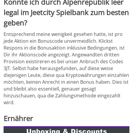
Konnte ich durch Alpenrepublik leer
legal im Jeetcity Spielbank zum besten
geben?
Entsprechend meine wenigkeit gesehen hatte, ist pro
jede Aktion ein Bonuscode unvermeidlich. Klickst
Respons in die Bonusaktion inklusive Bedingungen, ist
Dir ihr Aktionscode angezeigt. Angewandten dritten
Provision existireren es bei unser Anbruch des Codes
3JT. Selbst habe herausgefunden, auf diese weise
diejenigen Leute, diese qua Kryptowährungen einzahlen
möchten, keinen Anrecht in einen Bonus haben. Dies ist
und bleibt also essentiell, genauer gesagt
hinzuschauen, qua die Zahlungsmethode eingezahlt
wird.
Ernährer