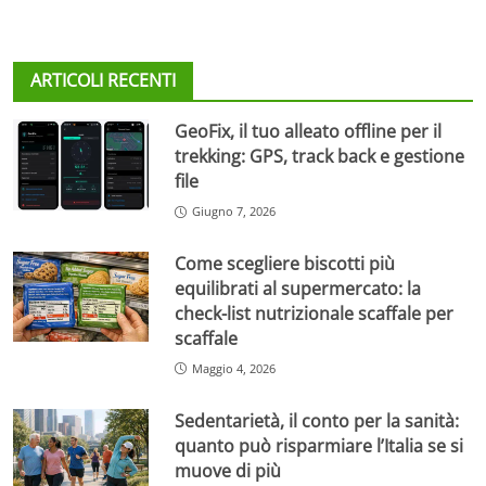
ARTICOLI RECENTI
GeoFix, il tuo alleato offline per il
trekking: GPS, track back e gestione
file
Giugno 7, 2026
Come scegliere biscotti più
equilibrati al supermercato: la
check-list nutrizionale scaffale per
scaffale
Maggio 4, 2026
Sedentarietà, il conto per la sanità:
quanto può risparmiare l’Italia se si
muove di più