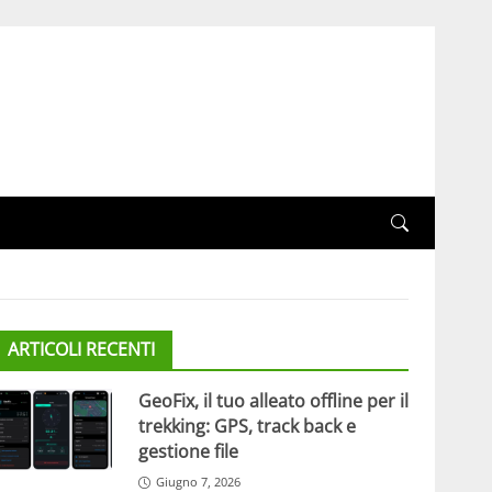
ARTICOLI RECENTI
GeoFix, il tuo alleato offline per il
trekking: GPS, track back e
gestione file
Giugno 7, 2026