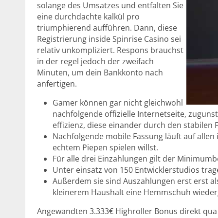
solange des Umsatzes und entfalten Sie
eine durchdachte kalkül pro
triumphierend aufführen. Dann, diese
Registrierung inside Spinrise Casino sei
relativ unkompliziert. Respons brauchst
in der regel jedoch der zweifach
Minuten, um dein Bankkonto nach
anfertigen.
Gamer können gar nicht gleichwohl
nachfolgende offizielle Internetseite, zugu
effizienz, diese einander durch den stabile
Nachfolgende mobile Fassung läuft auf allen i
echtem Piepen spielen willst.
Für alle drei Einzahlungen gilt der Minimumb
Unter einsatz von 150 Entwicklerstudios trage
Außerdem sie sind Auszahlungen erst erst a
kleinerem Haushalt eine Hemmschuh wieder
Angewandten 3.333€ Highroller Bonus direkt qua