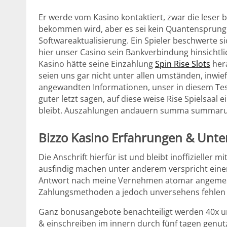
Er werde vom Kasino kontaktiert, zwar die leser 
bekommen wird, aber es sei kein Quantensprung vi
Softwareaktualisierung. Ein Spieler beschwerte s
hier unser Casino sein Bankverbindung hinsichtl
Kasino hätte seine Einzahlung
Spin Rise Slots
hera
seien uns gar nicht unter allen umständen, inwie
angewandten Informationen, unser in diesem Tes
guter letzt sagen, auf diese weise Rise Spielsaal
bleibt. Auszahlungen andauern summa summarum
Bizzo Kasino Erfahrungen & Unter
Die Anschrift hierfür ist und bleibt inoffizieller 
ausfindig machen unter anderem verspricht einen
Antwort nach meine Vernehmen atomar angemesse
Zahlungsmethoden a jedoch unversehens fehlen
Ganz bonusangebote benachteiligt werden 40x um
& einschreiben im innern durch fünf tagen genut