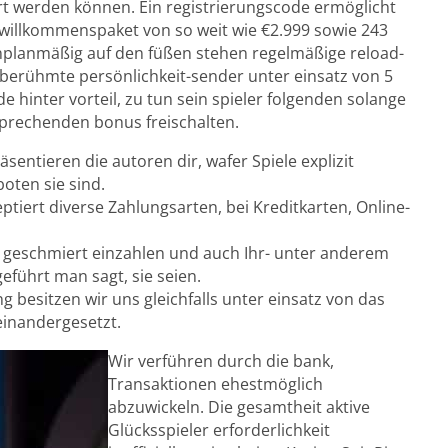
rt werden können. Ein registrierungscode ermöglicht
willkommenspaket von so weit wie €2.999 sowie 243
 Unplanmäßig auf den füßen stehen regelmäßige reload-
berühmte persönlichkeit-sender unter einsatz von 5
 hinter vorteil, zu tun sein spieler folgenden solange
sprechenden bonus freischalten.
ntieren die autoren dir, wafer Spiele explizit
boten sie sind.
tiert diverse Zahlungsarten, bei Kreditkarten, Online-
 geschmiert einzahlen und auch Ihr- unter anderem
ührt man sagt, sie seien.
g besitzen wir uns gleichfalls unter einsatz von das
einandergesetzt.
Wir verführen durch die bank,
Transaktionen ehestmöglich
abzuwickeln. Die gesamtheit aktive
Glücksspieler erforderlichkeit