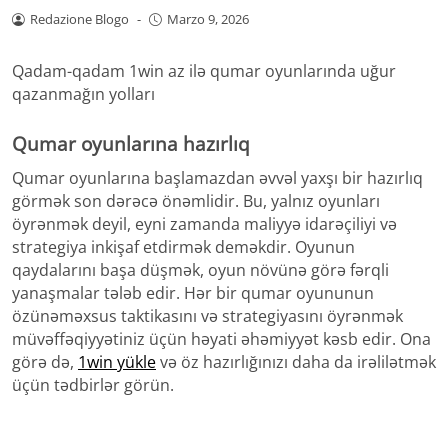
Redazione Blogo
-
Marzo 9, 2026
Qadam-qadam 1win az ilə qumar oyunlarında uğur
qazanmağın yolları
Qumar oyunlarına hazırlıq
Qumar oyunlarına başlamazdan əvvəl yaxşı bir hazırlıq
görmək son dərəcə önəmlidir. Bu, yalnız oyunları
öyrənmək deyil, eyni zamanda maliyyə idarəçiliyi və
strategiya inkişaf etdirmək deməkdir. Oyunun
qaydalarını başa düşmək, oyun növünə görə fərqli
yanaşmalar tələb edir. Hər bir qumar oyununun
özünəməxsus taktikasını və strategiyasını öyrənmək
müvəffəqiyyətiniz üçün həyati əhəmiyyət kəsb edir. Ona
görə də,
1win yükle
və öz hazırlığınızı daha da irəlilətmək
üçün tədbirlər görün.