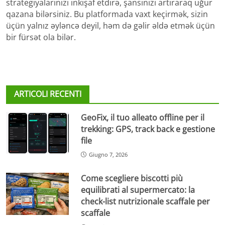
strategiyalarınızı inkişaf etdirə, şansınızı artıraraq uğur
qazana bilərsiniz. Bu platformada vaxt keçirmək, sizin
üçün yalnız əyləncə deyil, həm də gəlir əldə etmək üçün
bir fürsət ola bilər.
ARTICOLI RECENTI
GeoFix, il tuo alleato offline per il
trekking: GPS, track back e gestione
file
Giugno 7, 2026
Come scegliere biscotti più
equilibrati al supermercato: la
check-list nutrizionale scaffale per
scaffale