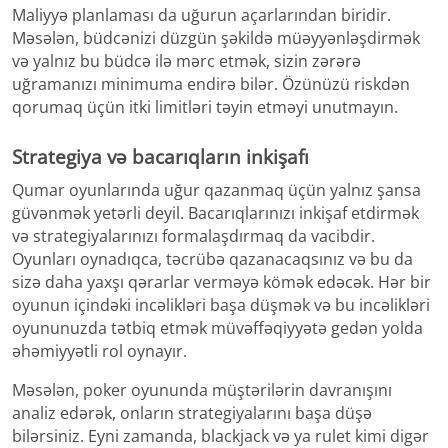
Maliyyə planlaması da uğurun açarlarından biridir.
Məsələn, büdcənizi düzgün şəkildə müəyyənləşdirmək
və yalnız bu büdcə ilə mərc etmək, sizin zərərə
uğramanızı minimuma endirə bilər. Özünüzü riskdən
qorumaq üçün itki limitləri təyin etməyi unutmayın.
Strategiya və bacarıqların inkişafı
Qumar oyunlarında uğur qazanmaq üçün yalnız şansa
güvənmək yetərli deyil. Bacarıqlarınızı inkişaf etdirmək
və strategiyalarınızı formalaşdırmaq da vacibdir.
Oyunları oynadıqca, təcrübə qazanacaqsınız və bu da
sizə daha yaxşı qərarlar verməyə kömək edəcək. Hər bir
oyunun içindəki incəlikləri başa düşmək və bu incəlikləri
oyununuzda tətbiq etmək müvəffəqiyyətə gedən yolda
əhəmiyyətli rol oynayır.
Məsələn, poker oyununda müştərilərin davranışını
analiz edərək, onların strategiyalarını başa düşə
bilərsiniz. Eyni zamanda, blackjack və ya rulet kimi digər