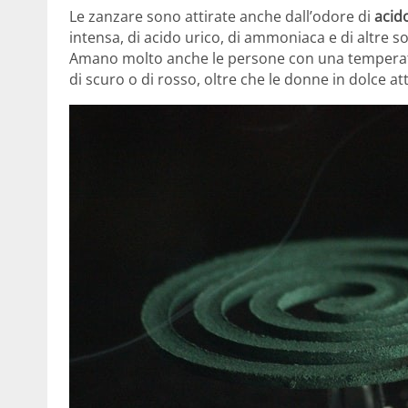
Le zanzare sono attirate anche dall’odore di
acido
intensa, di acido urico, di ammoniaca e di altre s
Amano molto anche le persone con una temperatu
di scuro o di rosso, oltre che le donne in dolce at