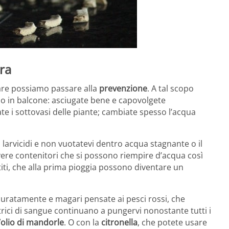
ra
nzare possiamo passare alla
prevenzione
. A tal scopo
o o in balcone: asciugate bene e capovolgete
nate i sottovasi delle piante; cambiate spesso l’acqua
 larvicidi e non vuotatevi dentro acqua stagnante o il
 avere contenitori che si possono riempire d’acqua così
titi, che alla prima pioggia possono diventare un
ccuratamente e magari pensate ai pesci rossi, che
rici di sangue continuano a pungervi nonostante tutti i
l’olio di mandorle
. O con la
citronella
, che potete usare