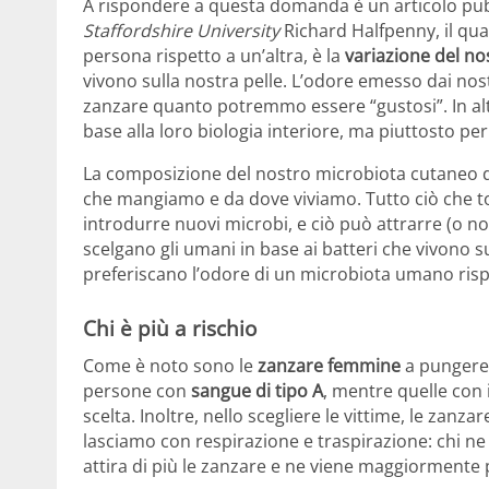
A rispondere a questa domanda è un articolo pu
Staffordshire University
Richard Halfpenny, il qua
persona rispetto a un’altra, è la
variazione del no
vivono sulla nostra pelle. L’odore emesso dai nostri 
zanzare quanto potremmo essere “gustosi”. In alt
base alla loro biologia interiore, ma piuttosto pe
La composizione del nostro microbiota cutaneo d
che mangiamo e da dove viviamo. Tutto ciò che t
introdurre nuovi microbi, e ciò può attrarre (o n
scelgano gli umani in base ai batteri che vivono su
preferiscano l’odore di un microbiota umano rispe
Chi è più a rischio
Come è noto sono le
zanzare femmine
a pungere,
persone con
sangue di tipo A
, mentre quelle con
scelta. Inoltre, nello scegliere le vittime, le zanz
lasciamo con respirazione e traspirazione: chi n
attira di più le zanzare e ne viene maggiormente