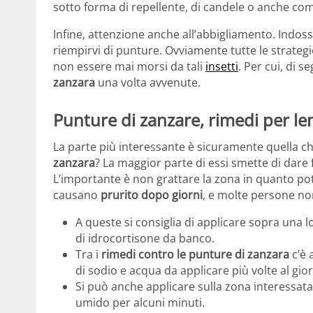
sotto forma di repellente, di candele o anche com
Infine, attenzione anche all’abbigliamento. Indoss
riempirvi di punture. Ovviamente tutte le strateg
non essere mai morsi da tali
insetti
. Per cui, di 
zanzara
una volta avvenute.
Punture di zanzare, rimedi per leni
La parte più interessante è sicuramente quella ch
zanzara
? La maggior parte di essi smette di dare f
L’importante è non grattare la zona in quanto pot
causano
prurito dopo giorni
, e molte persone non
A queste si consiglia di applicare sopra una
di idrocortisone da banco.
Tra i
rimedi contro le punture di zanzara
c’è 
di sodio e acqua da applicare più volte al gio
Si può anche applicare sulla zona interessa
umido per alcuni minuti.