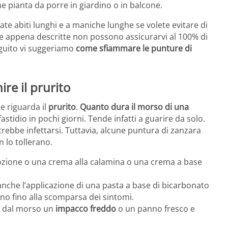
e pianta da porre in giardino o in balcone.
ate abiti lunghi e a maniche lunghe se volete evitare di
ie appena descritte non possono assicurarvi al 100% di
seguito vi suggeriamo
come sfiammare le punture di
re il prurito
e riguarda il
prurito
.
Quanto dura il morso di una
astidio in pochi giorni. Tende infatti a guarire da solo.
rebbe infettarsi. Tuttavia, alcune puntura di zanzara
 lo tollerano.
 lozione o una crema alla calamina o una crema a base
anche l’applicazione di una pasta a base di bicarbonato
rno fino alla scomparsa dei sintomi.
ta dal morso un
impacco freddo
o un panno fresco e