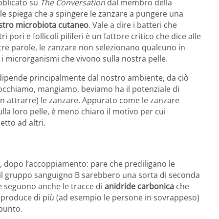
bblicato su
The Conversation
dal membro della
le spiega che a spingere le zanzare a pungere una
stro microbiota cutaneo
. Vale a dire i batteri che
pori e follicoli piliferi è un fattore critico che dice alle
re parole, le zanzare non selezionano qualcuno in
r i microrganismi che vivono sulla nostra pelle.
ipende principalmente dal nostro ambiente, da ciò
occhiamo, mangiamo, beviamo ha il potenziale di
on attrarre) le zanzare. Appurato come le zanzare
lla loro pelle, è meno chiaro il motivo per cui
tto ad altri.
 dopo l’accoppiamento: pare che prediligano le
 il gruppo sanguigno B sarebbero una sorta di seconda
are seguono anche le tracce di
anidride carbonica
che
e produce di più (ad esempio le persone in sovrappeso)
 punto.