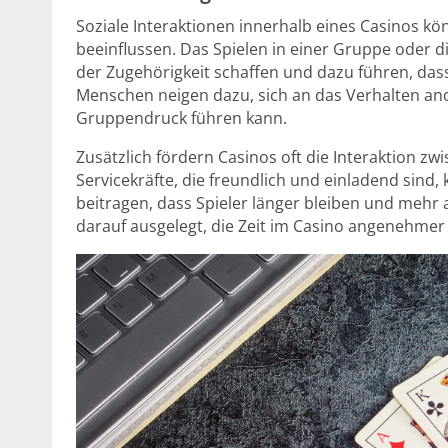
Soziale Interaktionen innerhalb eines Casinos kö
beeinflussen. Das Spielen in einer Gruppe oder 
der Zugehörigkeit schaffen und dazu führen, dass
Menschen neigen dazu, sich an das Verhalten and
Gruppendruck führen kann.
Zusätzlich fördern Casinos oft die Interaktion z
Servicekräfte, die freundlich und einladend sind
beitragen, dass Spieler länger bleiben und mehr
darauf ausgelegt, die Zeit im Casino angenehmer 