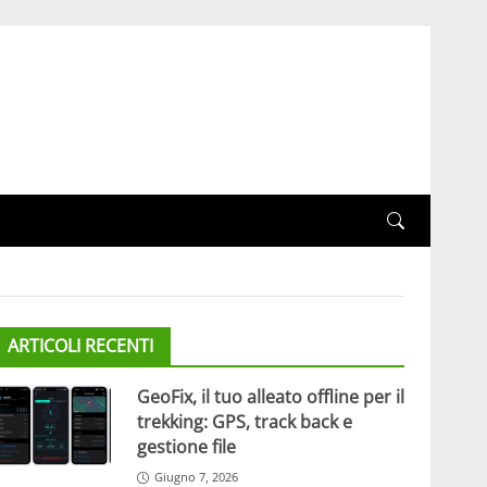
ARTICOLI RECENTI
GeoFix, il tuo alleato offline per il
trekking: GPS, track back e
gestione file
Giugno 7, 2026