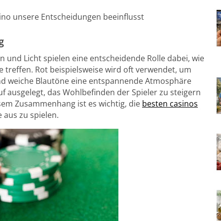
sino unsere Entscheidungen beeinflusst
g
en und Licht spielen eine entscheidende Rolle dabei, wie
e treffen. Rot beispielsweise wird oft verwendet, um
end weiche Blautöne eine entspannende Atmosphäre
uf ausgelegt, das Wohlbefinden der Spieler zu steigern
iesem Zusammenhang ist es wichtig, die
besten casinos
aus zu spielen.