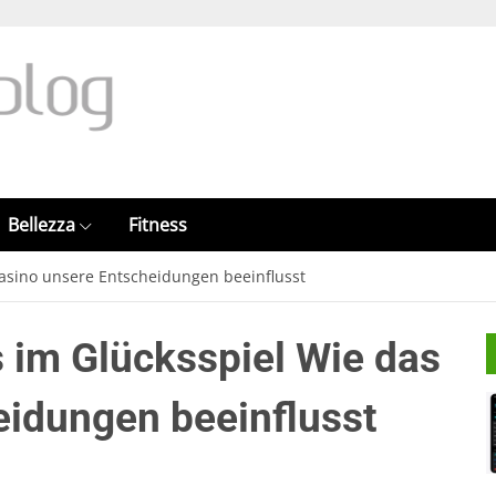
Bellezza
Fitness
Casino unsere Entscheidungen beeinflusst
 im Glücksspiel Wie das
eidungen beeinflusst