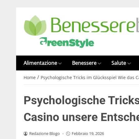
Alimentazione
Benessere
Salute
/
Home
Psychologische Tricks im Glücksspiel Wie das 
Psychologische Tricks
Casino unsere Entsch
Redazione Blogo
-
Febbraio 19, 2026