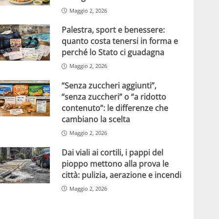
Maggio 2, 2026
Palestra, sport e benessere:
quanto costa tenersi in forma e
perché lo Stato ci guadagna
Maggio 2, 2026
“Senza zuccheri aggiunti”,
“senza zuccheri” o “a ridotto
contenuto”: le differenze che
cambiano la scelta
Maggio 2, 2026
Dai viali ai cortili, i pappi del
pioppo mettono alla prova le
città: pulizia, aerazione e incendi
Maggio 2, 2026