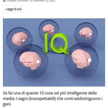
Claudio Cordova
Gennaio 22, 2025
Leggi di più
Se fai una di queste 10 cose sei più intelligente della
media: i segni (insospettabili) che contraddistinguono i
geni