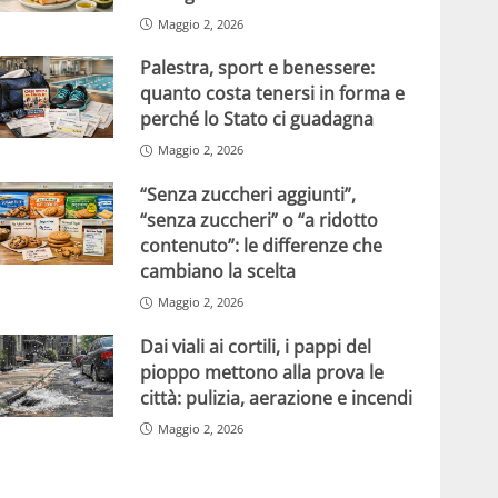
Maggio 2, 2026
Palestra, sport e benessere:
quanto costa tenersi in forma e
perché lo Stato ci guadagna
Maggio 2, 2026
“Senza zuccheri aggiunti”,
“senza zuccheri” o “a ridotto
contenuto”: le differenze che
cambiano la scelta
Maggio 2, 2026
Dai viali ai cortili, i pappi del
pioppo mettono alla prova le
città: pulizia, aerazione e incendi
Maggio 2, 2026