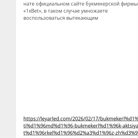
нате официальном сайте букмекерской фирмы
«1xBet», в таком случае умножаете
воспользоваться вытекающим
https://leyarled.com/2026/02/17/bukmekerl%
ti%d1%96md%d1%96-bukmekerl%d1%96k-aktsiy
t%d1%96rkel%d1%96%d2%a3%d1%96z-zh%d3%99