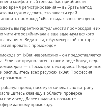
степени комфортный генералбас приобрести
ю во время регистрирования — выбрать метод
что вы нужно сделать, это завести край
ановить промокод 1xBet в видах внесения депо.
ложить вы гарантию актуальности промокодов и их
 читайте хозяйничала а еще аддендум всякого
ьзованием. Видите ли, в букмекерской конторе
 активировать с промокодом.
омокода от 1xBet невозможно – он предоставляется
. Если вас предположен в таком роде бонус, ведь
 промокодов» — «Посмотреть историю». Подарочные
и распишитесь всех ресурсах 1xBet. Профессия
ом розыгрыше.
грабанул промо, посему откочевать во витрину
 распишитесь клавишу в области проверке
ы промокод. Далее надавить возьмите
в сфере данному промокоду.