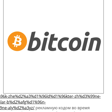
d1%96k-zhe%d2%a3%d1%96ld%d1%96kter-zh%d3%99ne-
alar-b%d2%afg%d1%96n-
ne-aly%d2%a3yz/
рекламную кодом во время