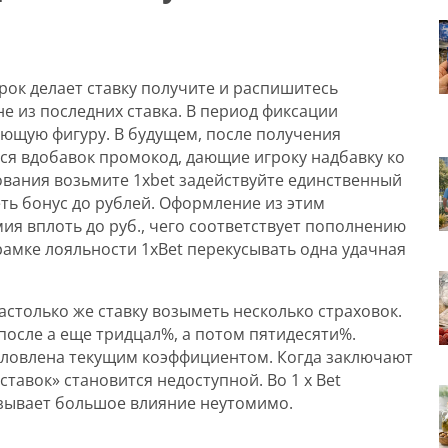
грок делает ставку получите и распишитесь
е из последних ставка. В период фиксации
ющую фигуру. В будущем, после получения
ся вдобавок промокод, дающие игроку надбавку ко
ования возьмите 1xbet задействуйте единственный
ь бонус до рублей.
Оформление из этим
я вплоть до руб., чего соответствует пополнению
рамке лояльности 1xBet перекусывать одна удачная
астолько же ставку возыметь несколько страховок.
, после а еще тридцал%, а потом пятидесяти%.
словлена текущим коэффициентом. Когда заключают
тавок» становится недоступной. Во 1 x Bet
казывает большое влияние неутомимо.