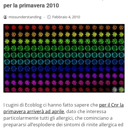
per la primavera 2010
missunderstanding
-
Febbraio 4, 2010
I cugini di Ecoblog ci hanno fatto sapere che
per il Cnr la
primavera arriverà ad aprile
, dato che interessa
particolarmente tutti gli allergici, che cominciano a
prepararsi all’esplodere dei sintomi di rinite allergica ed