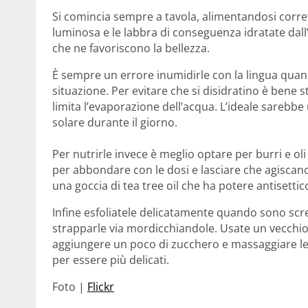
Si comincia sempre a tavola, alimentandosi corre
luminosa e le labbra di conseguenza idratate dall
che ne favoriscono la bellezza.
È sempre un errore inumidirle con la lingua qua
situazione. Per evitare che si disidratino è bene
limita l’evaporazione dell’acqua. L’ideale sarebbe
solare durante il giorno.
Per nutrirle invece è meglio optare per burri e ol
per abbondare con le dosi e lasciare che agiscano
una goccia di tea tree oil che ha potere antisettico
Infine esfoliatele delicatamente quando sono screp
strapparle via mordicchiandole. Usate un vecchi
aggiungere un poco di zucchero e massaggiare l
per essere più delicati.
Foto |
Flickr