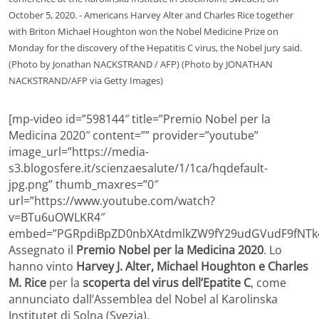
October 5, 2020. - Americans Harvey Alter and Charles Rice together
with Briton Michael Houghton won the Nobel Medicine Prize on
Monday for the discovery of the Hepatitis C virus, the Nobel jury said.
(Photo by Jonathan NACKSTRAND / AFP) (Photo by JONATHAN
NACKSTRAND/AFP via Getty Images)
[mp-video id=”598144″ title=”Premio Nobel per la
Medicina 2020″ content=”” provider=”youtube”
image_url=”https://media-
s3.blogosfere.it/scienzaesalute/1/1ca/hqdefault-
jpg.png” thumb_maxres=”0″
url=”https://www.youtube.com/watch?
v=BTu6uOWLKR4″
embed=”PGRpdiBpZD0nbXAtdmlkZW9fY29udGVudF9fNTk4
Assegnato il
Premio Nobel per la Medicina 2020
. Lo
hanno vinto
Harvey J. Alter, Michael Houghton e Charles
M. Rice
per la
scoperta del virus dell’Epatite C
, come
annunciato dall’Assemblea del Nobel al Karolinska
Institutet di Solna (Svezia).