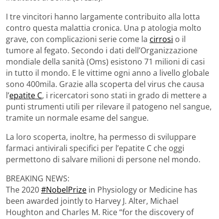
I tre vincitori hanno largamente contribuito alla lotta
contro questa malattia cronica. Una p atologia molto
grave, con complicazioni serie come la
cirrosi
o il
tumore al fegato. Secondo i dati dell’Organizzazione
mondiale della sanità (Oms) esistono 71 milioni di casi
in tutto il mondo. E le vittime ogni anno a livello globale
sono 400mila. Grazie alla scoperta del virus che causa
l’
epatite C
, i ricercatori sono stati in grado di mettere a
punti strumenti utili per rilevare il patogeno nel sangue,
tramite un normale esame del sangue.
La loro scoperta, inoltre, ha permesso di sviluppare
farmaci antivirali specifici per l’epatite C che oggi
permettono di salvare milioni di persone nel mondo.
BREAKING NEWS:
The 2020
#NobelPrize
in Physiology or Medicine has
been awarded jointly to Harvey J. Alter, Michael
Houghton and Charles M. Rice “for the discovery of