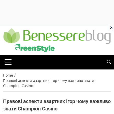
×
/
Home
Правові аспекти азартних ігор чому важливо знати
Champion Casino
Правові аспекти азартних ігор чому важливо
знати Champion Casino