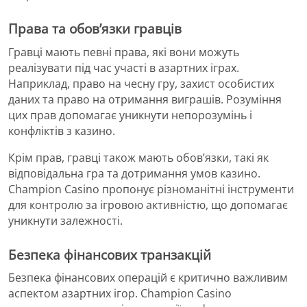
Права та обов’язки гравців
Гравці мають певні права, які вони можуть
реалізувати під час участі в азартних іграх.
Наприклад, право на чесну гру, захист особистих
даних та право на отримання виграшів. Розуміння
цих прав допомагає уникнути непорозумінь і
конфліктів з казино.
Крім прав, гравці також мають обов’язки, такі як
відповідальна гра та дотримання умов казино.
Champion Casino пропонує різноманітні інструменти
для контролю за ігровою активністю, що допомагає
уникнути залежності.
Безпека фінансових транзакцій
Безпека фінансових операцій є критично важливим
аспектом азартних ігор. Champion Casino