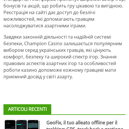
бонусів та акцій, що робить гру цікавою та вигідною.
Реєстрація на сайті дає доступ до безлічі
можливостей, які допомагають гравцям
насолоджуватися азартними іграми.
Завдяки законній діяльності та надійній системі
безпеки, Champion Casino залишається популярним
вибором серед українських гравців, які цінують
комфорт, безпеку та широкий спектр ігор. Знання
правових аспектів азартних ігор та особливостей
роботи казино допоможе кожному гравцеві мати
приємний досвід у світі азарту.
ARTICOLI RECENTI
GeoFix, il tuo alleato offline per il