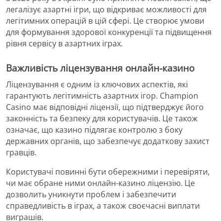
легалізує азартні ігри, що відкриває можливості для
легітимних операцій в цій сфері. Це створює умови
для формування здорової конкуренції та підвищення
рівня сервісу в азартних іграх.
Важливість ліцензування онлайн-казино
Ліцензування є одним із ключових аспектів, які
гарантують легітимність азартних ігор. Champion
Casino має відповідні ліцензії, що підтверджує його
законність та безпеку для користувачів. Це також
означає, що казино підлягає контролю з боку
державних органів, що забезпечує додаткову захист
гравців.
Користувачі повинні бути обережними і перевіряти,
чи має обране ними онлайн-казино ліцензію. Це
дозволить уникнути проблем і забезпечити
справедливість в іграх, а також своєчасні виплати
виграшів.