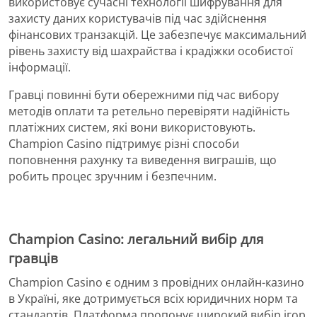
використовує сучасні технології шифрування для
захисту даних користувачів під час здійснення
фінансових транзакцій. Це забезпечує максимальний
рівень захисту від шахрайства і крадіжки особистої
інформації.
Гравці повинні бути обережними під час вибору
методів оплати та ретельно перевіряти надійність
платіжних систем, які вони використовують.
Champion Casino підтримує різні способи
поповнення рахунку та виведення виграшів, що
робить процес зручним і безпечним.
Champion Casino: легальний вибір для
гравців
Champion Casino є одним з провідних онлайн-казино
в Україні, яке дотримується всіх юридичних норм та
стандартів. Платформа пропонує широкий вибір ігор,