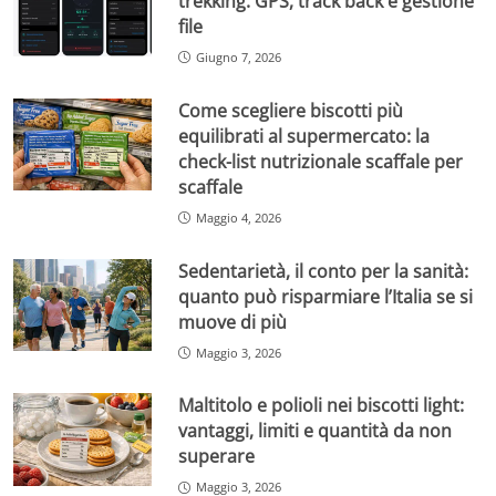
trekking: GPS, track back e gestione
file
Giugno 7, 2026
Come scegliere biscotti più
equilibrati al supermercato: la
check-list nutrizionale scaffale per
scaffale
Maggio 4, 2026
Sedentarietà, il conto per la sanità:
quanto può risparmiare l’Italia se si
muove di più
Maggio 3, 2026
Maltitolo e polioli nei biscotti light:
vantaggi, limiti e quantità da non
superare
Maggio 3, 2026