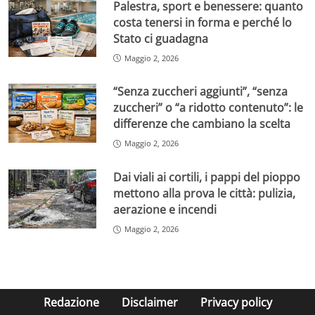
Palestra, sport e benessere: quanto
costa tenersi in forma e perché lo
Stato ci guadagna
Maggio 2, 2026
“Senza zuccheri aggiunti”, “senza
zuccheri” o “a ridotto contenuto”: le
differenze che cambiano la scelta
Maggio 2, 2026
Dai viali ai cortili, i pappi del pioppo
mettono alla prova le città: pulizia,
aerazione e incendi
Maggio 2, 2026
Redazione
Disclaimer
Privacy policy