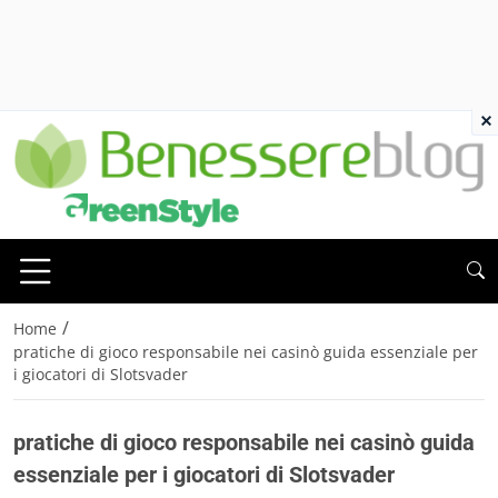
×
/
Home
pratiche di gioco responsabile nei casinò guida essenziale per
i giocatori di Slotsvader
pratiche di gioco responsabile nei casinò guida
essenziale per i giocatori di Slotsvader