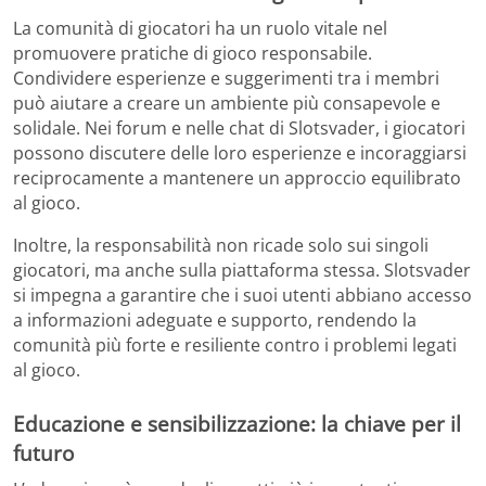
La comunità di giocatori ha un ruolo vitale nel
promuovere pratiche di gioco responsabile.
Condividere esperienze e suggerimenti tra i membri
può aiutare a creare un ambiente più consapevole e
solidale. Nei forum e nelle chat di Slotsvader, i giocatori
possono discutere delle loro esperienze e incoraggiarsi
reciprocamente a mantenere un approccio equilibrato
al gioco.
Inoltre, la responsabilità non ricade solo sui singoli
giocatori, ma anche sulla piattaforma stessa. Slotsvader
si impegna a garantire che i suoi utenti abbiano accesso
a informazioni adeguate e supporto, rendendo la
comunità più forte e resiliente contro i problemi legati
al gioco.
Educazione e sensibilizzazione: la chiave per il
futuro