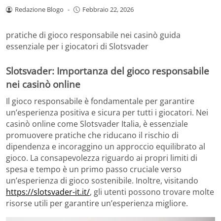
Redazione Blogo
-
Febbraio 22, 2026
pratiche di gioco responsabile nei casinò guida
essenziale per i giocatori di Slotsvader
Slotsvader: Importanza del gioco responsabile
nei casinò online
Il gioco responsabile è fondamentale per garantire
un’esperienza positiva e sicura per tutti i giocatori. Nei
casinò online come Slotsvader Italia, è essenziale
promuovere pratiche che riducano il rischio di
dipendenza e incoraggino un approccio equilibrato al
gioco. La consapevolezza riguardo ai propri limiti di
spesa e tempo è un primo passo cruciale verso
un’esperienza di gioco sostenibile. Inoltre, visitando
https://slotsvader-it.it/
, gli utenti possono trovare molte
risorse utili per garantire un’esperienza migliore.