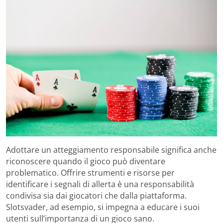
Adottare un atteggiamento responsabile significa anche
riconoscere quando il gioco può diventare
problematico. Offrire strumenti e risorse per
identificare i segnali di allerta è una responsabilità
condivisa sia dai giocatori che dalla piattaforma.
Slotsvader, ad esempio, si impegna a educare i suoi
utenti sull’importanza di un gioco sano.