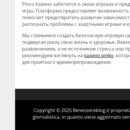
Pinco Казино заботится о своих игроках и пр
игры. Платформа предоставляет возможность у
помогает предотвратить развитие зависимости
распознать проблемы с азартными играми и к
Мы стремимся создать безопасную игровую сре
подвергая риску свою жизнь и здоровье. Важн
развлечением, а не источником стресса или пр
рекомендуем взглянуть на
казино pinko
, кото
для приятного времяпрепровождения.
Copyright © 2025 Benessereblog.it proprietà
giornalistica, in quanto viene aggiornato sen