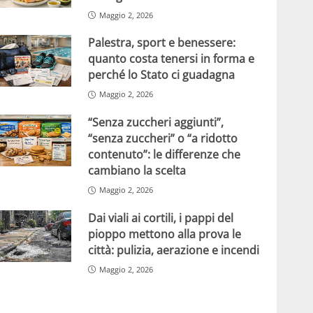
Maggio 2, 2026
Palestra, sport e benessere:
quanto costa tenersi in forma e
perché lo Stato ci guadagna
Maggio 2, 2026
“Senza zuccheri aggiunti”,
“senza zuccheri” o “a ridotto
contenuto”: le differenze che
cambiano la scelta
Maggio 2, 2026
Dai viali ai cortili, i pappi del
pioppo mettono alla prova le
città: pulizia, aerazione e incendi
Maggio 2, 2026