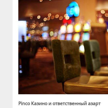
Pinco Казино и ответственный азарт