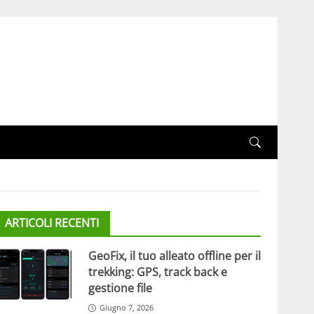
ARTICOLI RECENTI
GeoFix, il tuo alleato offline per il
trekking: GPS, track back e
gestione file
Giugno 7, 2026