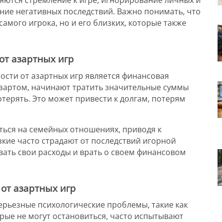
ние негативных последствий. Важно понимать, что
самого игрока, но и его близких, которые также
от азартных игр
ости от азартных игр является финансовая
азартом, начинают тратить значительные суммы
отерять. Это может привести к долгам, потерям
ться на семейных отношениях, приводя к
кие часто страдают от последствий игорной
ывать свои расходы и врать о своем финансовом
от азартных игр
ерьезные психологические проблемы, такие как
орые не могут остановиться, часто испытывают