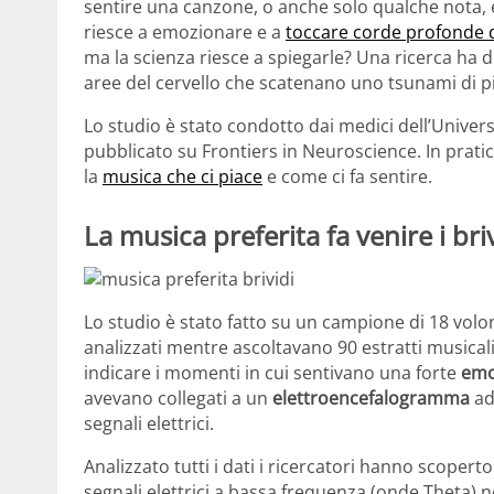
sentire una canzone, o anche solo qualche nota, 
riesce a emozionare e a
toccare corde profonde d
ma la scienza riesce a spiegarle? Una ricerca ha
aree del cervello che scatenano uno tsunami di p
Lo studio è stato condotto dai medici dell’Univer
pubblicato su Frontiers in Neuroscience. In prat
la
musica che ci piace
e come ci fa sentire.
La musica preferita fa venire i bri
Lo studio è stato fatto su un campione di 18 volon
analizzati mentre ascoltavano 90 estratti musicali
indicare i momenti in cui sentivano una forte
emo
avevano collegati a un
elettroencefalogramma
ad
segnali elettrici.
Analizzato tutti i dati i ricercatori hanno scopert
segnali elettrici a bassa frequenza (onde Theta) ne