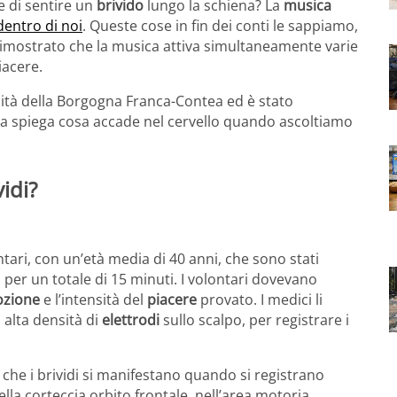
e di sentire un
brivido
lungo la schiena? La
musica
entro di noi
. Queste cose in fin dei conti le sappiamo,
 dimostrato che la musica attiva simultaneamente varie
iacere.
sità della Borgogna Franca-Contea ed è stato
ica spiega cosa accade nel cervello quando ascoltiamo
vidi?
tari, con un’età media di 40 anni, che sono stati
 per un totale di 15 minuti. I volontari dovevano
zione
e l’intensità del
piacere
provato. I medici li
 alta densità di
elettrodi
sullo scalpo, per registrare i
o che i brividi si manifestano quando si registrano
lla corteccia orbito frontale, nell’area motoria