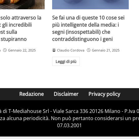
 solo attraverso la
Se fai una di queste 10 cose sei
 gli incredibili
più intelligente della media: i
est sulla
segni (insospettabili) che
i stupiranno
contraddistinguono i geni
a
Gennaio 22, 2025
Claudio Cordova
Gennaio 21, 2025
Leggi di più
Redazione
Disclaimer
Privacy policy
 di T-Mediahouse Srl - Viale Sarca 336 20126 Milano - P.Iva
za alcuna periodicità. Non può pertanto considerarsi un prod
07.03.2001