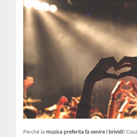
Perchè la
musica preferita fa venire i brividi
? Cos