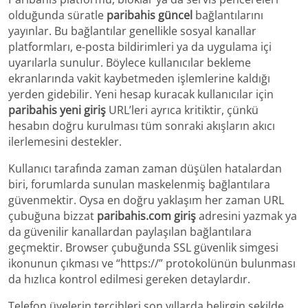
olduğunda süratle
paribahis güncel
bağlantılarını
yayınlar. Bu bağlantılar genellikle sosyal kanallar
platformları, e-posta bildirimleri ya da uygulama içi
uyarılarla sunulur. Böylece kullanıcılar bekleme
ekranlarında vakit kaybetmeden işlemlerine kaldığı
yerden gidebilir. Yeni hesap kuracak kullanıcılar için
paribahis yeni giriş
URL’leri ayrıca kritiktir, çünkü
hesabın doğru kurulması tüm sonraki akışların akıcı
ilerlemesini destekler.
Kullanıcı tarafında zaman zaman düşülen hatalardan
biri, forumlarda sunulan maskelenmiş bağlantılara
güvenmektir. Oysa en doğru yaklaşım her zaman URL
çubuğuna bizzat
paribahis.com giriş
adresini yazmak ya
da güvenilir kanallardan paylaşılan bağlantılara
geçmektir. Browser çubuğunda SSL güvenlik simgesi
ikonunun çıkması ve “https://” protokolünün bulunması
da hızlıca kontrol edilmesi gereken detaylardır.
Telefon üyelerin tercihleri son yıllarda belirgin şekilde