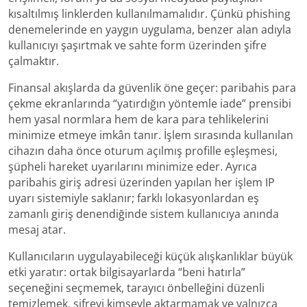
kısaltılmış linklerden kullanılmamalıdır. Çünkü phishing
denemelerinde en yaygın uygulama, benzer alan adıyla
kullanıcıyı şaşırtmak ve sahte form üzerinden şifre
çalmaktır.
Finansal akışlarda da güvenlik öne geçer: paribahis para
çekme ekranlarında “yatırdığın yöntemle iade” prensibi
hem yasal normlara hem de kara para tehlikelerini
minimize etmeye imkân tanır. İşlem sırasında kullanılan
cihazın daha önce oturum açılmış profille eşleşmesi,
şüpheli hareket uyarılarını minimize eder. Ayrıca
paribahis giriş adresi üzerinden yapılan her işlem IP
uyarı sistemiyle saklanır; farklı lokasyonlardan eş
zamanlı giriş denendiğinde sistem kullanıcıya anında
mesaj atar.
Kullanıcıların uygulayabileceği küçük alışkanlıklar büyük
etki yaratır: ortak bilgisayarlarda “beni hatırla”
seçeneğini seçmemek, tarayıcı önbelleğini düzenli
temizlemek, şifreyi kimseyle aktarmamak ve yalnızca