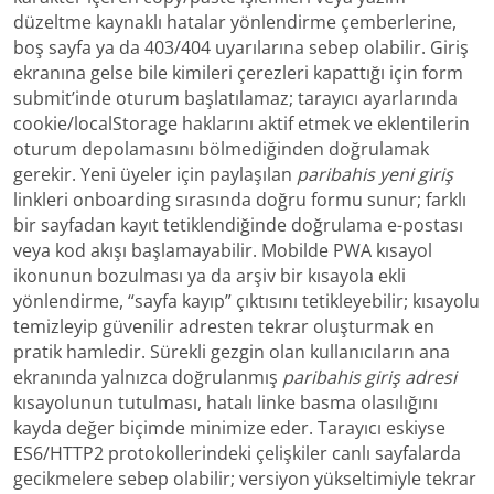
düzeltme kaynaklı hatalar yönlendirme çemberlerine,
boş sayfa ya da 403/404 uyarılarına sebep olabilir. Giriş
ekranına gelse bile kimileri çerezleri kapattığı için form
submit’inde oturum başlatılamaz; tarayıcı ayarlarında
cookie/localStorage haklarını aktif etmek ve eklentilerin
oturum depolamasını bölmediğinden doğrulamak
gerekir. Yeni üyeler için paylaşılan
paribahis yeni giriş
linkleri onboarding sırasında doğru formu sunur; farklı
bir sayfadan kayıt tetiklendiğinde doğrulama e-postası
veya kod akışı başlamayabilir. Mobilde PWA kısayol
ikonunun bozulması ya da arşiv bir kısayola ekli
yönlendirme, “sayfa kayıp” çıktısını tetikleyebilir; kısayolu
temizleyip güvenilir adresten tekrar oluşturmak en
pratik hamledir. Sürekli gezgin olan kullanıcıların ana
ekranında yalnızca doğrulanmış
paribahis giriş adresi
kısayolunun tutulması, hatalı linke basma olasılığını
kayda değer biçimde minimize eder. Tarayıcı eskiyse
ES6/HTTP2 protokollerindeki çelişkiler canlı sayfalarda
gecikmelere sebep olabilir; versiyon yükseltimiyle tekrar