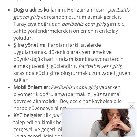
Doğru adres kullanımı:
Her zaman resmi
paribahis
güncel giriş
adresinden oturum açmak gerekir.
Tarayıcıya doğrudan
paribahis.com giriş
girmek,
sahte yönlendirmelerden önlemenin en kolay
yoludur.
Şifre yönetimi:
Parolanı farklı sitelerde
uygulamamak, düzenli olarak yenilemek ve
büyük/küçük harf + rakam kombinasyonu tercih
etmek güvenliği güçlendirir.
Paribahis yeni giriş
sırasında güçlü şifre oluşturmak uzun vadeli güven
sağlar.
Mobil önlemler:
Paribahis mobil giriş
yaparken
biyometrik doğrulama (parmak izi, yüz tanıma)
devreye alınmalıdır. Böylece cihaz kaybolsa bile
hesap güvenceye alınır.
KYC belgeleri:
İlk
paribahis para çekme
işleminde
talep edilen kimlik belgelerinin açık, kapsamlı
çerçeveli ve geçerli olması onay süresini hızlandırır.
Belge geçerliliğini doğrulamak reddedilme ihtimalini