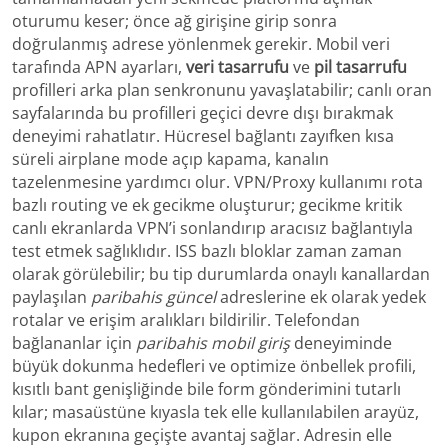
oturumu keser; önce ağ girişine girip sonra
doğrulanmış adrese yönlenmek gerekir. Mobil veri
tarafında APN ayarları,
veri tasarrufu
ve
pil tasarrufu
profilleri arka plan senkronunu yavaşlatabilir; canlı oran
sayfalarında bu profilleri geçici devre dışı bırakmak
deneyimi rahatlatır. Hücresel bağlantı zayıfken kısa
süreli airplane mode açıp kapama, kanalın
tazelenmesine yardımcı olur. VPN/Proxy kullanımı rota
bazlı routing ve ek gecikme oluşturur; gecikme kritik
canlı ekranlarda VPN’i sonlandırıp aracısız bağlantıyla
test etmek sağlıklıdır. ISS bazlı bloklar zaman zaman
olarak görülebilir; bu tip durumlarda onaylı kanallardan
paylaşılan
paribahis güncel
adreslerine ek olarak yedek
rotalar ve erişim aralıkları bildirilir. Telefondan
bağlananlar için
paribahis mobil giriş
deneyiminde
büyük dokunma hedefleri ve optimize önbellek profili,
kısıtlı bant genişliğinde bile form gönderimini tutarlı
kılar; masaüstüne kıyasla tek elle kullanılabilen arayüz,
kupon ekranına geçişte avantaj sağlar. Adresin elle