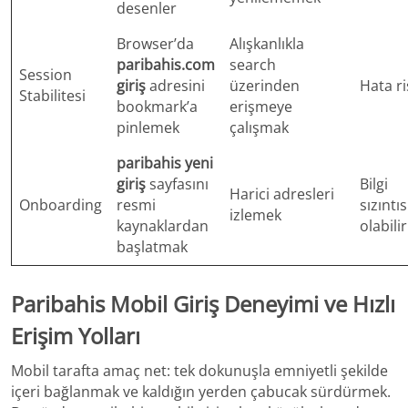
desenler
Browser’da
Alışkanlıkla
paribahis.com
search
Session
giriş
adresini
üzerinden
Hata ri
Stabilitesi
bookmark’a
erişmeye
pinlemek
çalışmak
paribahis yeni
giriş
sayfasını
Bilgi
Harici adresleri
Onboarding
resmi
sızıntıs
izlemek
kaynaklardan
olabilir
başlatmak
Paribahis Mobil Giriş Deneyimi ve Hızlı
Erişim Yolları
Mobil tarafta amaç net: tek dokunuşla emniyetli şekilde
içeri bağlanmak ve kaldığın yerden çabucak sürdürmek.