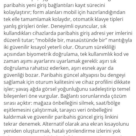
paribahis yeni giriş bağlantıları kayıt sürecini
kolaylaştırır; form alanları mobil için hazırlandığından
tek elle tamamlamak kolaydır, otomatik klavye tipleri
yanlış girişleri önler. Deneyimli oyuncular, sık
kullandıkları cihazlarda paribahis giriş adresi yer imlerini
düzenli tutar; “mobilde bir, masaüstünde bir” mantığıyla
iki güvenilir kısayol yeterli olur. Oturum sürekliliği
açısından biyometrik doğrulama, tek kullanımlık kod ve
zaman aşımı ayarlarını uyarlamak gerekli: aşırı sık
doğrulama rahatsız ederken, aşırı esnek ayar da
güvenliği bozar. Paribahis güncel altyapısı bu dengeyi
sağlamak için oturum kalitesini ve cihaz profilini dikkate
işler; yavaş ağda görsel yoğunluğunu sadeleştirip temel
bileşenleri öne vurgular. Bağlantı sorunlarında çözüm
sırası açıktır: mağaza önbelleğini silmek, saat/bölge
eşitlemesini çalıştırmak, tarayıcı veri önbelleğini
kaldırmak ve güvenilir paribahis güncel giriş linkini
tekrar denemek. Alternatif olarak ana ekran kısayolunu
yeniden oluşturmak, hatalı yönlendirme izlerini yok