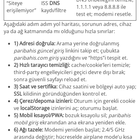
“Siteye
ISS
DNS
1.1.1.1 veya 8.8.8.8 ile
erişilemiyor”
kaydı/filtre
test et; modemi resetle.
Aşağıdaki adım adım yol haritası, sorunun adres, cihaz
ya da ağ katmanında mı olduğunu hızla sınırlar:
1) Adresi doğrula:
Arama yerine doğrulanmış
paribahis güncel giriş
linkini takip et; çubukta
paribahis.com giriş
yazdığını ve “https”i tespit et.
2) Hızlı tarayıcı temizliği:
cache/cookie’leri temizle;
third-party engelleyicileri geçici devre dışı bırak;
sonra güvenli sayfayı reload et.
3) Saat ve sertifika:
Cihaz saatini ve bölgeyi auto yap;
SSL
kilidinin göründüğünden kontrol et.
4) Çerez/depoma izinleri:
Oturum için gerekli cookie
ve
localStorage
izinlerini aç; oturumu başlat.
5) Mobil kısayol/PWA:
bozuk kısayolu sil;
paribahis
mobil giriş
ekranından ana ekrana yeniden ekle.
6) Ağı tazele:
Modemi yeniden başlat; 2.4/5 GHz
Change privacy settings
arasında değiştir; hücreselde airplane mode’u kısa