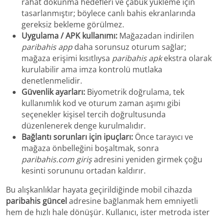
rahat dokunma hedefleri ve çabuk yükleme için
tasarlanmıştır; böylece canlı bahis ekranlarında
gereksiz bekleme görülmez.
Uygulama / APK kullanımı:
Mağazadan indirilen
paribahis app
daha sorunsuz oturum sağlar;
mağaza erişimi kısıtlıysa
paribahis apk
ekstra olarak
kurulabilir ama imza kontrolü mutlaka
denetlenmelidir.
Güvenlik ayarları:
Biyometrik doğrulama, tek
kullanımlık kod ve oturum zaman aşımı gibi
seçenekler kişisel tercih doğrultusunda
düzenlenerek denge kurulmalıdır.
Bağlantı sorunları için ipuçları:
Önce tarayıcı ve
mağaza önbelleğini boşaltmak, sonra
paribahis.com giriş
adresini yeniden girmek çoğu
kesinti sorununu ortadan kaldırır.
Bu alışkanlıklar hayata geçirildiğinde mobil cihazda
paribahis güncel
adresine bağlanmak hem emniyetli
hem de hızlı hale dönüşür. Kullanıcı, ister metroda ister