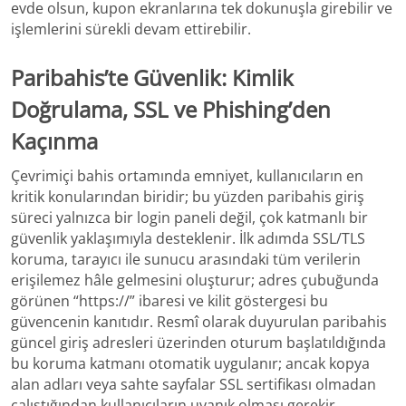
evde olsun, kupon ekranlarına tek dokunuşla girebilir ve
işlemlerini sürekli devam ettirebilir.
Paribahis’te Güvenlik: Kimlik
Doğrulama, SSL ve Phishing’den
Kaçınma
Çevrimiçi bahis ortamında emniyet, kullanıcıların en
kritik konularından biridir; bu yüzden paribahis giriş
süreci yalnızca bir login paneli değil, çok katmanlı bir
güvenlik yaklaşımıyla desteklenir. İlk adımda SSL/TLS
koruma, tarayıcı ile sunucu arasındaki tüm verilerin
erişilemez hâle gelmesini oluşturur; adres çubuğunda
görünen “https://” ibaresi ve kilit göstergesi bu
güvencenin kanıtıdır. Resmî olarak duyurulan paribahis
güncel giriş adresleri üzerinden oturum başlatıldığında
bu koruma katmanı otomatik uygulanır; ancak kopya
alan adları veya sahte sayfalar SSL sertifikası olmadan
çalıştığından kullanıcıların uyanık olması gerekir.