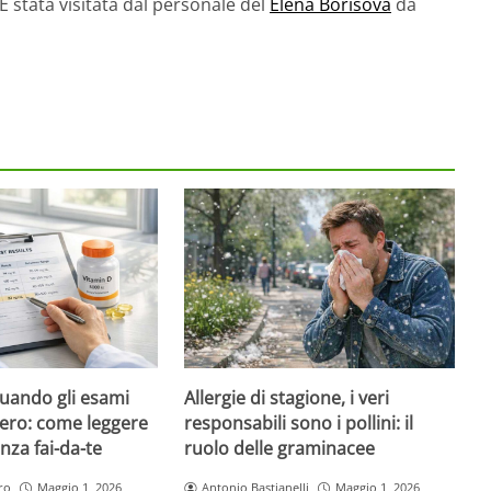
È stata visitata dal personale del
Elena Borisova
da
quando gli esami
Allergie di stagione, i veri
ero: come leggere
responsabili sono i pollini: il
nza fai-da-te
ruolo delle graminacee
ro
Maggio 1, 2026
Antonio Bastianelli
Maggio 1, 2026