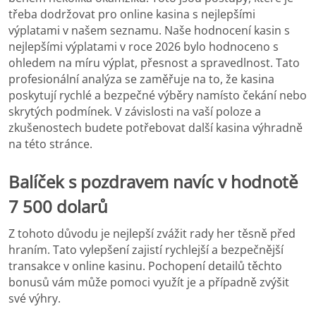
třeba dodržovat pro online kasina s nejlepšími
výplatami v našem seznamu. Naše hodnocení kasin s
nejlepšími výplatami v roce 2026 bylo hodnoceno s
ohledem na míru výplat, přesnost a spravedlnost. Tato
profesionální analýza se zaměřuje na to, že kasina
poskytují rychlé a bezpečné výběry namísto čekání nebo
skrytých podmínek. V závislosti na vaší poloze a
zkušenostech budete potřebovat další kasina výhradně
na této stránce.
Balíček s pozdravem navíc v hodnotě
7 500 dolarů
Z tohoto důvodu je nejlepší zvážit rady her těsně před
hraním. Tato vylepšení zajistí rychlejší a bezpečnější
transakce v online kasinu. Pochopení detailů těchto
bonusů vám může pomoci využít je a případně zvýšit
své výhry.