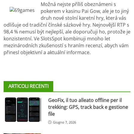
Možná nejste příliš obeznámeni s
pokerem v kasinu Pai Gow, ale je to jiný
druh nové stolní karetní hry, která vás
odlišuje od tradiční čínské sázkové hry. Nejnovější RTP s
98,4 % nemusí být nejlepší, ale doporučuji ho, protože je
konzistentní. Ve SlotsSpot kombinuji mnoho let
mezinárodních zkušeností s hraním recenzí, abych vám
přinesl objektivní a aktuální informace.
ARTICOLI RECENTI
GeoFix, il tuo alleato offline per il
trekking: GPS, track back e gestione
file
Giugno 7, 2026