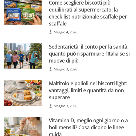
Come scegliere biscotti più
equilibrati al supermercato: la
check-list nutrizionale scaffale per
scaffale
Maggio 4, 2026
Sedentarietà, il conto per la sanità:
quanto può risparmiare l’Italia se si
muove di più
Maggio 3, 2026
Maltitolo e polioli nei biscotti light:
vantaggi, limiti e quantità da non
superare
Maggio 3, 2026
Vitamina D, meglio ogni giorno o a
boli mensili? Cosa dicono le linee
guida