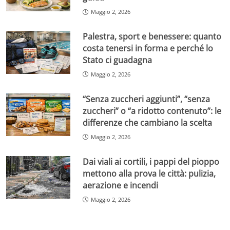
Maggio 2, 2026
Palestra, sport e benessere: quanto
costa tenersi in forma e perché lo
Stato ci guadagna
Maggio 2, 2026
“Senza zuccheri aggiunti”, “senza
zuccheri” o “a ridotto contenuto”: le
differenze che cambiano la scelta
Maggio 2, 2026
Dai viali ai cortili, i pappi del pioppo
mettono alla prova le città: pulizia,
aerazione e incendi
Maggio 2, 2026