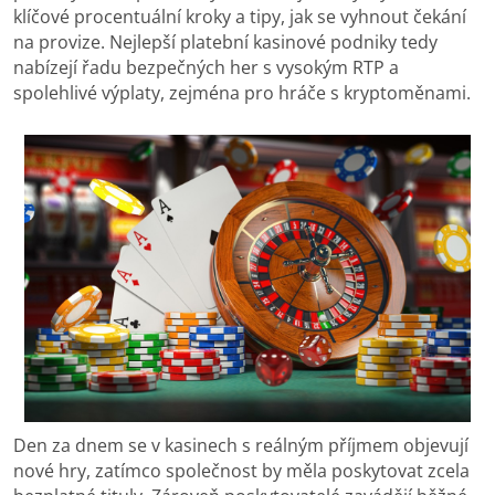
klíčové procentuální kroky a tipy, jak se vyhnout čekání
na provize. Nejlepší platební kasinové podniky tedy
nabízejí řadu bezpečných her s vysokým RTP a
spolehlivé výplaty, zejména pro hráče s kryptoměnami.
Den za dnem se v kasinech s reálným příjmem objevují
nové hry, zatímco společnost by měla poskytovat zcela