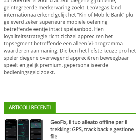
aanvoerder ervoor u acteur diegene gij ultieme,
geïntegreerde merkervaring zoekt. LeoVegas land
internationaa erkend gelijk het “Kin of Mobile Bank” plu
geleverd zeker superieure mobiele oefening
betreffende eentje intact spelaanbod. Hen
loyaliteitsstrategie richt zichzel appreciren het
topsegment betreffende een alleen Vi-programma
waarderen aanmaning. Die ben het liefste keuze pro het
speler diegene overwegend appreciëren beweegbaar
speelt en gelijk premium, gepersonaliseerde
bedieningsgeld zoekt.
ARTICOLI RECENTI
GeoFix, il tuo alleato offline per il
trekking: GPS, track back e gestione
file