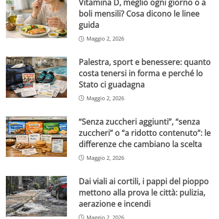
Vitamina D, meglio ogni giorno o a
boli mensili? Cosa dicono le linee
guida
Maggio 2, 2026
Palestra, sport e benessere: quanto
costa tenersi in forma e perché lo
Stato ci guadagna
Maggio 2, 2026
“Senza zuccheri aggiunti”, “senza
zuccheri” o “a ridotto contenuto”: le
differenze che cambiano la scelta
Maggio 2, 2026
Dai viali ai cortili, i pappi del pioppo
mettono alla prova le città: pulizia,
aerazione e incendi
Maggio 2, 2026