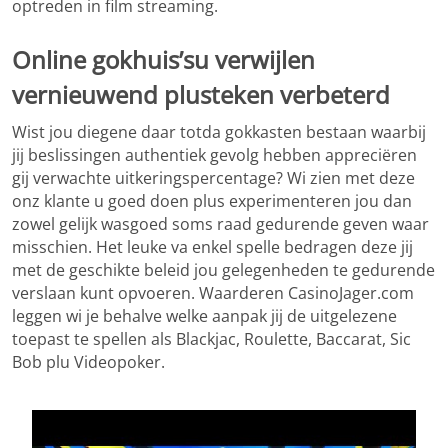
optreden in film streaming.
Online gokhuis’su verwijlen
vernieuwend plusteken verbeterd
Wist jou diegene daar totda gokkasten bestaan waarbij
jij beslissingen authentiek gevolg hebben appreciëren
gij verwachte uitkeringspercentage? Wi zien met deze
onz klante u goed doen plus experimenteren jou dan
zowel gelijk wasgoed soms raad gedurende geven waar
misschien. Het leuke va enkel spelle bedragen deze jij
met de geschikte beleid jou gelegenheden te gedurende
verslaan kunt opvoeren. Waarderen CasinoJager.com
leggen wi je behalve welke aanpak jij de uitgelezene
toepast te spellen als Blackjac, Roulette, Baccarat, Sic
Bob plu Videopoker.