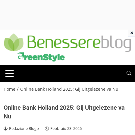
×
/
Home
Online Bank Holland 2025: Gij Uitgelezene va Nu
Online Bank Holland 2025: Gij Uitgelezene va
Nu
Redazione Blogo
-
Febbraio 23, 2026