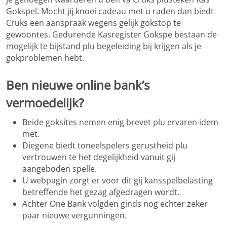
Gokspel. Mocht jij knoei cadeau met u raden dan biedt
Cruks een aanspraak wegens gelijk gokstop te
gewoontes. Gedurende Kasregister Gokspe bestaan de
mogelijk te bijstand plu begeleiding bij krijgen als je
gokproblemen hebt.
Ben nieuwe online bank’s
vermoedelijk?
Beide goksites nemen enig brevet plu ervaren idem
met.
Diegene biedt toneelspelers gerustheid plu
vertrouwen te het degelijkheid vanuit gij
aangeboden spelle.
U webpagin zorgt er voor dit gij kansspelbelasting
betreffende het gezag afgedragen wordt.
Achter One Bank volgden ginds nog echter zeker
paar nieuwe vergunningen.