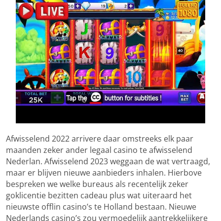
Afwisselend 2022 arrivere daar omstreeks elk paar
maanden zeker ander legaal casino te afwisselend
Nederlan. Afwisselend 2023 weggaan de wat vertraagd,
maar er blijven nieuwe aanbieders inhalen. Hierbove
bespreken we welke bureaus als recentelijk zeker
goklicentie bezitten cadeau plus wat uiteraard het
nieuwste offlin casino’s te Holland bestaan. Nieuwe
Nederlands casino’s zou vermoedelijk aantrekkelijkere