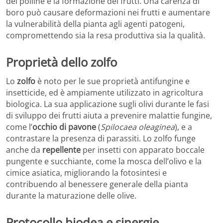
del polline e la formazione dei frutti. Una carenza di
boro può causare deformazioni nei frutti e aumentare
la vulnerabilità della pianta agli agenti patogeni,
compromettendo sia la resa produttiva sia la qualità.
Proprietà dello zolfo
Lo
zolfo
è noto per le sue proprietà antifungine e
insetticide, ed è ampiamente utilizzato in agricoltura
biologica. La sua applicazione sugli olivi durante le fasi
di sviluppo dei frutti aiuta a prevenire malattie fungine,
come l’
occhio di pavone
(
Spilocaea oleaginea
), e a
contrastare la presenza di parassiti. Lo zolfo funge
anche da
repellente
per insetti con apparato boccale
pungente e succhiante, come la mosca dell’olivo e la
cimice asiatica, migliorando la fotosintesi e
contribuendo al benessere generale della pianta
durante la maturazione delle olive.
Protocollo biodea e sinergie