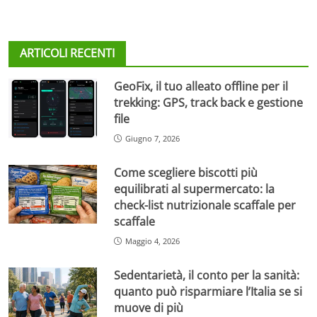
ARTICOLI RECENTI
GeoFix, il tuo alleato offline per il
trekking: GPS, track back e gestione
file
Giugno 7, 2026
Come scegliere biscotti più
equilibrati al supermercato: la
check-list nutrizionale scaffale per
scaffale
Maggio 4, 2026
Sedentarietà, il conto per la sanità:
quanto può risparmiare l’Italia se si
muove di più