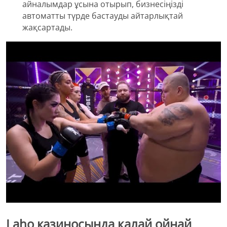
айналымдар ұсына отырып, бизнесіңізді
автоматты түрде бастауды айтарлықтай
жақсартады.
Laho казиносында қалай ойнай