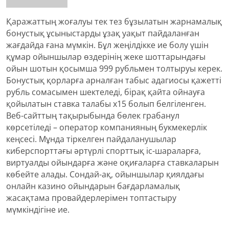
Қаражаттың жоғалуы тек тез бұзылатын жарнамалық
бонустық ұсыныстарды ұзақ уақыт пайдаланған
жағдайда ғана мүмкін. Бұл жеңілдікке ие болу үшін
құмар ойыншылар өздерінің жеке шоттарындағы
ойын шотын қосымша 999 рубльмен толтыруы керек.
Бонустық қорларға арналған табыс адагиосы қажетті
рубль сомасымен шектеледі, бірақ қайта ойнауға
қойылатын ставка талабы x15 болып белгіленген.
Веб-сайттың тақырыбында бөлек грабанул
көрсетіледі – оператор компанияның букмекерлік
кеңсесі. Мұнда тіркелген пайдаланушылар
киберспорттағы әртүрлі спорттық іс-шараларға,
виртуалды ойындарға және оқиғаларға ставкаларын
көбейте алады. Сондай-ақ, ойыншылар қиялдағы
онлайн казино ойындарын бағдарламалық
жасақтама провайдерлерімен топтастыру
мүмкіндігіне ие.