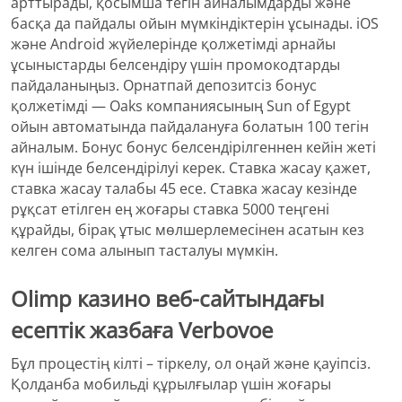
арттырады, қосымша тегін айналымдарды және
басқа да пайдалы ойын мүмкіндіктерін ұсынады. iOS
және Android жүйелерінде қолжетімді арнайы
ұсыныстарды белсендіру үшін промокодтарды
пайдаланыңыз. Орнатпай депозитсіз бонус
қолжетімді — Oaks компаниясының Sun of Egypt
ойын автоматында пайдалануға болатын 100 тегін
айналым. Бонус бонус белсендірілгеннен кейін жеті
күн ішінде белсендірілуі керек. Ставка жасау қажет,
ставка жасау талабы 45 есе. Ставка жасау кезінде
рұқсат етілген ең жоғары ставка 5000 теңгені
құрайды, бірақ ұтыс мөлшерлемесінен асатын кез
келген сома алынып тасталуы мүмкін.
Olimp казино веб-сайтындағы
есептік жазбаға Verbovoe
Бұл процестің кілті – тіркелу, ол оңай және қауіпсіз.
Қолданба мобильді құрылғылар үшін жоғары