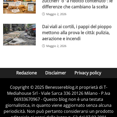
zuccheri” o “a ridotto contenuto”: le
differenze che cambiano la scelta
Maggio 2, 2026
Dai viali ai cortili, i pappi del pioppo
mettono alla prova le città: pulizia,
aerazione e incendi
Maggio 2, 2026
Redazione
Disclaimer
Privacy policy
Copyright © 2025 Benessereblog.it proprietà di T-
Mediahouse Srl - Viale Sarca 336 20126 Milano - P.Iva
06933670967 - Questo blog non è una testata
giornalistica, in quanto viene aggiornato senza alcuna
periodicità. Non può pertanto considerarsi un prodotto