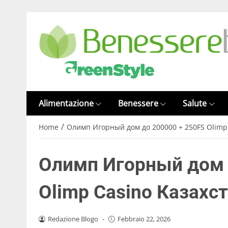
Alimentazione
Benessere
Salute
/
Home
Олимп Игорный дом до 200000 + 250FS Olimp
Олимп Игорный дом 
Olimp Casino Казахс
Redazione Blogo
-
Febbraio 22, 2026