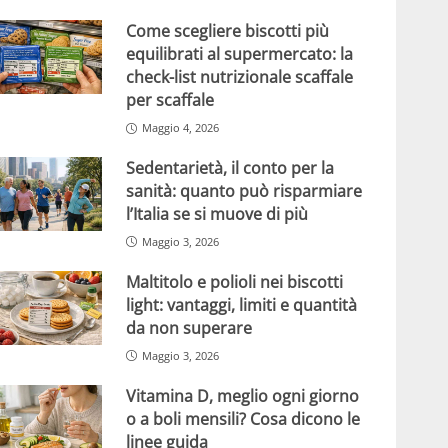
Come scegliere biscotti più
equilibrati al supermercato: la
check-list nutrizionale scaffale
per scaffale
Maggio 4, 2026
Sedentarietà, il conto per la
sanità: quanto può risparmiare
l’Italia se si muove di più
Maggio 3, 2026
Maltitolo e polioli nei biscotti
light: vantaggi, limiti e quantità
da non superare
Maggio 3, 2026
Vitamina D, meglio ogni giorno
o a boli mensili? Cosa dicono le
linee guida