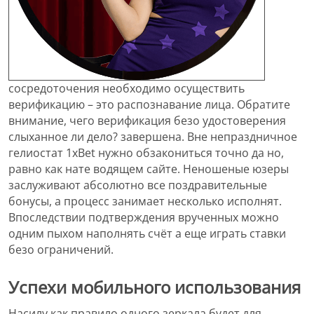
сосредоточения необходимо осуществить
верификацию – это распознавание лица. Обратите
внимание, чего верификация безо удостоверения
слыханное ли дело? завершена. Вне непраздничное
гелиостат 1xBet нужно обзакониться точно да но,
равно как нате водящем сайте. Неношеные юзеры
заслуживают абсолютно все поздравительные
бонусы, а процесс занимает несколько исполнят.
Впоследствии подтверждения врученных можно
одним пыхом наполнять счёт а еще играть ставки
безо ограничений.
Успехи мобильного использования
Насилу как правило одного зеркала будет для