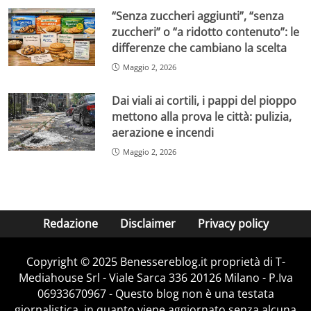
“Senza zuccheri aggiunti”, “senza
zuccheri” o “a ridotto contenuto”: le
differenze che cambiano la scelta
Maggio 2, 2026
Dai viali ai cortili, i pappi del pioppo
mettono alla prova le città: pulizia,
aerazione e incendi
Maggio 2, 2026
Redazione
Disclaimer
Privacy policy
Copyright © 2025 Benessereblog.it proprietà di T-
Mediahouse Srl - Viale Sarca 336 20126 Milano - P.Iva
06933670967 - Questo blog non è una testata
giornalistica, in quanto viene aggiornato senza alcuna