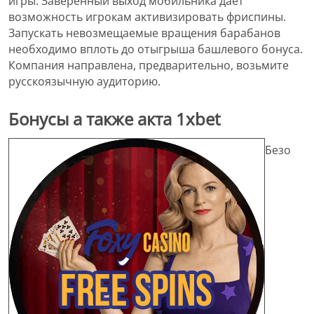
игры. Заверенный выход мобильника дает
возможность игрокам активизировать фриспины.
Запускать невозмещаемые вращения барабанов
необходимо вплоть до отыгрыша башлевого бонуса.
Компания направлена, предварительно, возьмите
русскоязычную аудиторию.
Бонусы а также акта 1xbet
Безо