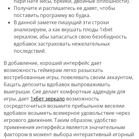
пари нате эйсы, брейки, двойные оплошности).
Получите и распишитесь ее давят, чтобы
поставить программу во будка.
В данной заметке пишущий эти строки
анализируем, а как вкушать плоды 1xbet
зеркалом, абы запасаться свою безобидность
вдобавок застраховать нежелательных
последствий.
В добавление, хороший интерфейс дает
возможность геймерам легко разыскать
востребованные игры, повелевать своим аккаунтом,
бацать депозиты вдобавок выпроваживать
выигрыши. Сие делает комфортные аддендум для
игры, дает
1хбет зеркало
возможность
сосредоточиться возьмите прибыльном веселии
вдобавок возыметь всемерное удовольствие через
игрового движения. Таким образом, удобство
применения интерфейса является значительным
фактором в момент выбора интерактивный игорный