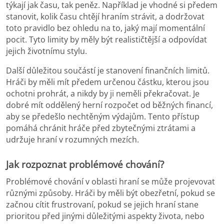
týkají jak času, tak peněz. Například je vhodné si předem
stanovit, kolik času chtějí hraním strávit, a dodržovat
toto pravidlo bez ohledu na to, jaký mají momentální
pocit. Tyto limity by měly být realističtější a odpovídat
jejich životnímu stylu.
Další důležitou součástí je stanovení finančních limitů.
Hráči by měli mít předem určenou částku, kterou jsou
ochotni prohrát, a nikdy by ji neměli překračovat. Je
dobré mít oddělený herní rozpočet od běžných financí,
aby se předešlo nechtěným výdajům. Tento přístup
pomáhá chránit hráče před zbytečnými ztrátami a
udržuje hraní v rozumných mezích.
Jak rozpoznat problémové chování?
Problémové chování v oblasti hraní se může projevovat
různými způsoby. Hráči by měli být obezřetní, pokud se
začnou cítit frustrovaní, pokud se jejich hraní stane
prioritou před jinými důležitými aspekty života, nebo