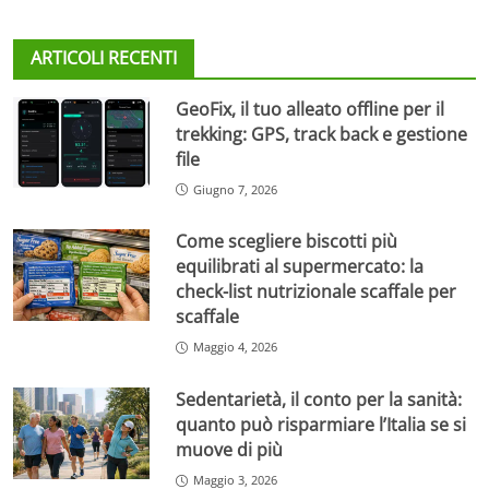
ARTICOLI RECENTI
GeoFix, il tuo alleato offline per il
trekking: GPS, track back e gestione
file
Giugno 7, 2026
Come scegliere biscotti più
equilibrati al supermercato: la
check-list nutrizionale scaffale per
scaffale
Maggio 4, 2026
Sedentarietà, il conto per la sanità:
quanto può risparmiare l’Italia se si
muove di più
Maggio 3, 2026