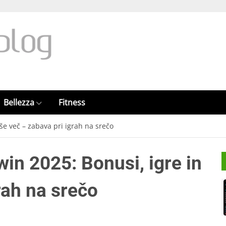
Bellezza
Fitness
še več – zabava pri igrah na srečo
in 2025: Bonusi, igre in
rah na srečo