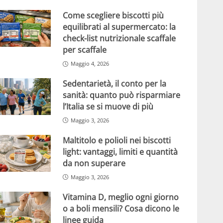
Come scegliere biscotti più
equilibrati al supermercato: la
check-list nutrizionale scaffale
per scaffale
Maggio 4, 2026
Sedentarietà, il conto per la
sanità: quanto può risparmiare
l’Italia se si muove di più
Maggio 3, 2026
Maltitolo e polioli nei biscotti
light: vantaggi, limiti e quantità
da non superare
Maggio 3, 2026
Vitamina D, meglio ogni giorno
o a boli mensili? Cosa dicono le
linee guida