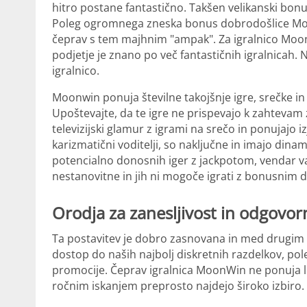
hitro postane fantastično. Takšen velikanski bonus
Poleg ogromnega zneska bonus dobrodošlice Moo
čeprav s tem majhnim "ampak". Za igralnico Moon
podjetje je znano po več fantastičnih igralnicah. 
igralnico.
Moonwin ponuja številne takojšnje igre, srečke i
Upoštevajte, da te igre ne prispevajo k zahtevam z
televizijski glamur z igrami na srečo in ponujajo iz
karizmatični voditelji, so naključne in imajo dina
potencialno donosnih iger z jackpotom, vendar va
nestanovitne in jih ni mogoče igrati z bonusnim 
Orodja za zanesljivost in odgovo
Ta postavitev je dobro zasnovana in med drugim 
dostop do naših najbolj diskretnih razdelkov, pol
promocije. Čeprav igralnica MoonWin ne ponuja lo
ročnim iskanjem preprosto najdejo široko izbiro.