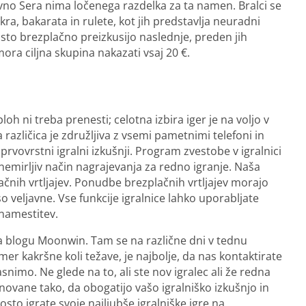
vno Sera nima ločenega razdelka za ta namen. Bralci se
kra, bakarata in rulete, kot jih predstavlja neuradni
osto brezplačno preizkusijo naslednje, preden jih
ra ciljna skupina nakazati vsaj 20 €.
ploh ni treba prenesti; celotna izbira iger je na voljo v
a različica je združljiva z vsemi pametnimi telefoni in
 prvovrstni igralni izkušnji. Program zvestobe v igralnici
nemirljiv način nagrajevanja za redno igranje. Naša
nih vrtljajev. Ponudbe brezplačnih vrtljajev morajo
 veljavne. Vse funkcije igralnice lahko uporabljate
 namestitev.
a blogu Moonwin. Tam se na različne dni v tednu
mer kakršne koli težave, je najbolje, da nas kontaktirate
asnimo. Ne glede na to, ali ste nov igralec ali že redna
novane tako, da obogatijo vašo igralniško izkušnjo in
to igrate svoje najljubše igralniške igre na