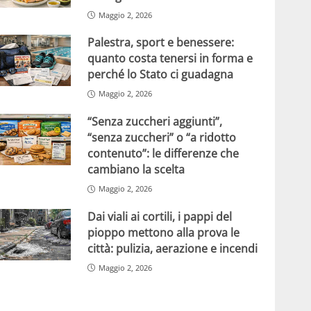
Maggio 2, 2026
Palestra, sport e benessere:
quanto costa tenersi in forma e
perché lo Stato ci guadagna
Maggio 2, 2026
“Senza zuccheri aggiunti”,
“senza zuccheri” o “a ridotto
contenuto”: le differenze che
cambiano la scelta
Maggio 2, 2026
Dai viali ai cortili, i pappi del
pioppo mettono alla prova le
città: pulizia, aerazione e incendi
Maggio 2, 2026