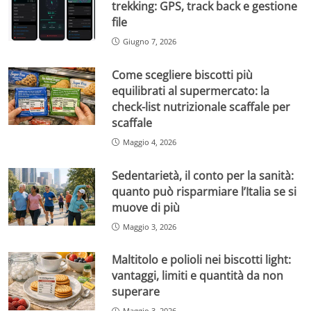
trekking: GPS, track back e gestione
file
Giugno 7, 2026
Come scegliere biscotti più
equilibrati al supermercato: la
check-list nutrizionale scaffale per
scaffale
Maggio 4, 2026
Sedentarietà, il conto per la sanità:
quanto può risparmiare l’Italia se si
muove di più
Maggio 3, 2026
Maltitolo e polioli nei biscotti light:
vantaggi, limiti e quantità da non
superare
Maggio 3, 2026