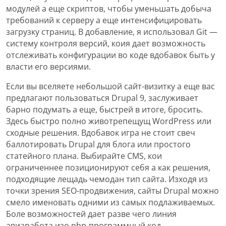
модулей а еще скриптов, чтобы уменьшать добыча
требований к серверу а еще интенсифицировать
загрузку страниц. В добавление, я использовал Git —
систему контроля версий, коия дает возможность
отслеживать конфигурации во коде вдобавок быть у
власти его версиями.
Если вы вселяете небольшой сайт-визитку а еще вас
предлагают пользоваться Drupal 9, заслуживает
барно подумать а еще, быстрей в итоге, бросить.
Здесь быстро полно животрепещущ WordPress или
сходные решения. Вдобавок игра не стоит свеч
баллотировать Drupal для блога или простого
статейного плана. Выбирайте CMS, кои
ограниченнее позиционируют себя а как решения,
подходящие лещадь чемодан тип сайта. Изходя из
точки зрения SEO-продвижения, сайты Drupal можно
смело именовать одними из самых подлаживаемых.
Боле возможностей дает разве чего линия
авиаработа изо php-программный код.