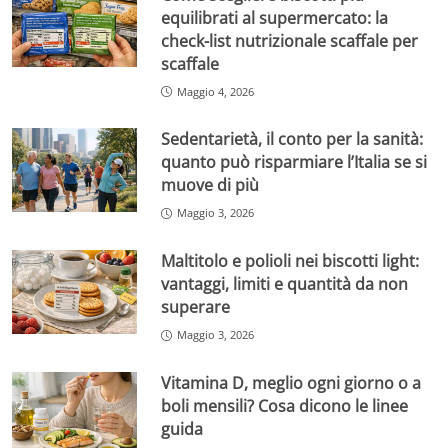
equilibrati al supermercato: la
check-list nutrizionale scaffale per
scaffale
Maggio 4, 2026
Sedentarietà, il conto per la sanità:
quanto può risparmiare l’Italia se si
muove di più
Maggio 3, 2026
Maltitolo e polioli nei biscotti light:
vantaggi, limiti e quantità da non
superare
Maggio 3, 2026
Vitamina D, meglio ogni giorno o a
boli mensili? Cosa dicono le linee
guida