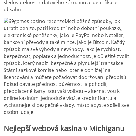
sledovatelnost z datového záznamu a identifikace
obsahu.
Mezi běžné způsoby, jak
utratit peníze, patří kreditní nebo debetní poukázky,
elektronické peněženky, jako je PayPal nebo Neteller,
bankovní převody a také mince, jako je Bitcoin. Každý
způsob má své výhody a nevýhody, jako je rychlost,
bezpečnost, poplatek a jednoduchost. Je důležité zvolit
způsob, který nabízí bezpečné a plynulejší transakce.
Státní sázkové komise nebo loterie dohlížejí na
licencování a můžete požadovat dodržování předpisů.
Pokud dáváte přednost důvěrnosti a pohodlí,
předplacené karty jsou vaší volbou – alternativou k
online kasinům. Jednoduše vložte kreditní kartu a
vychutnejte si bezpečné vklady, místo abyste sdíleli své
osobní údaje.
Nejlepší webová kasina v Michiganu