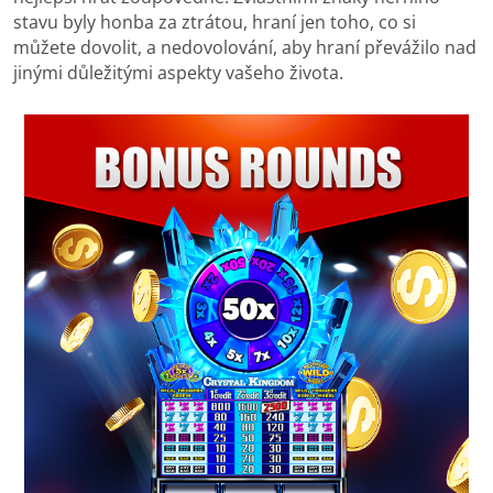
stavu byly honba za ztrátou, hraní jen toho, co si
můžete dovolit, a nedovolování, aby hraní převážilo nad
jinými důležitými aspekty vašeho života.