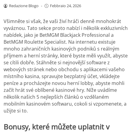
Redazione Blogo
-
Febbraio 24, 2026
Všimněte si však, že vaši živí hráči denně mnohokrát
vyváznou. Tato sekce proto nabízí i několik exkluzivních
nabídek, jako je BetMGM Blackjack Professional a
BetMGM Roulette Specialist. Na internetu existuje
mnoho zahraničních kasinových podniků s reálným
příjmem a herní stránky, které byste měli využít, abyste
se cítili dobře.
Stáhněte si nejnovější software z
webových stránek nebo obchodu s aplikacemi vašeho
místního kasina, spravujte bezplatný účet, vkládejte
peníze a procházejte novou herní lobby, abyste mohli
začít hrát své oblíbené kasinové hry. Níže uvádíme
několik našich 5 nejlepších článků o vzdělaném
mobilním kasinovém softwaru, cokoli si vzpomenete, a
užijte si to.
Bonusy, které můžete uplatnit v