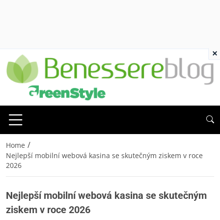
×
/
Home
Nejlepší mobilní webová kasina se skutečným ziskem v roce
2026
Nejlepší mobilní webová kasina se skutečným
ziskem v roce 2026