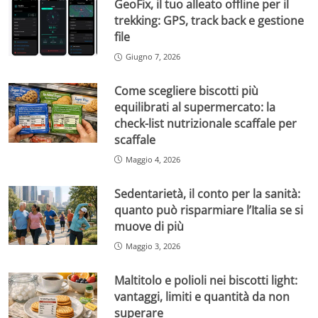
GeoFix, il tuo alleato offline per il
trekking: GPS, track back e gestione
file
Giugno 7, 2026
Come scegliere biscotti più
equilibrati al supermercato: la
check-list nutrizionale scaffale per
scaffale
Maggio 4, 2026
Sedentarietà, il conto per la sanità:
quanto può risparmiare l’Italia se si
muove di più
Maggio 3, 2026
Maltitolo e polioli nei biscotti light:
vantaggi, limiti e quantità da non
superare