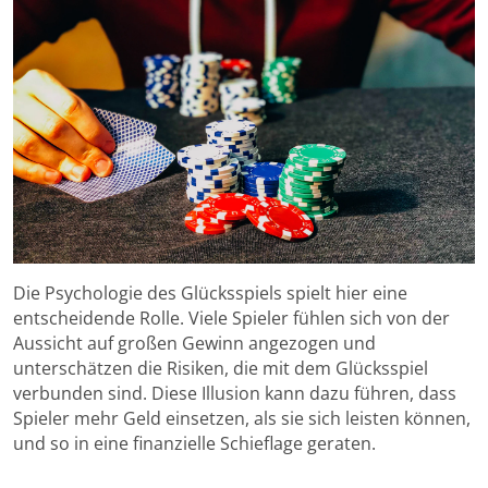
Die Psychologie des Glücksspiels spielt hier eine
entscheidende Rolle. Viele Spieler fühlen sich von der
Aussicht auf großen Gewinn angezogen und
unterschätzen die Risiken, die mit dem Glücksspiel
verbunden sind. Diese Illusion kann dazu führen, dass
Spieler mehr Geld einsetzen, als sie sich leisten können,
und so in eine finanzielle Schieflage geraten.