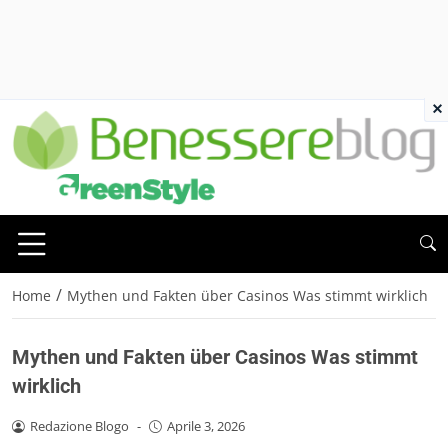
×
/
Home
Mythen und Fakten über Casinos Was stimmt wirklich
Mythen und Fakten über Casinos Was stimmt
wirklich
Redazione Blogo
-
Aprile 3, 2026