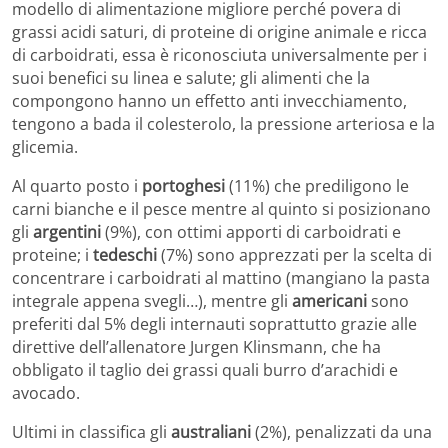
modello di alimentazione migliore perché povera di
grassi acidi saturi, di proteine di origine animale e ricca
di carboidrati, essa è riconosciuta universalmente per i
suoi benefici su linea e salute; gli alimenti che la
compongono hanno un effetto anti invecchiamento,
tengono a bada il colesterolo, la pressione arteriosa e la
glicemia.
Al quarto posto i
portoghesi
(11%) che prediligono le
carni bianche e il pesce mentre al quinto si posizionano
gli
argentini
(9%), con ottimi apporti di carboidrati e
proteine; i
tedeschi
(7%) sono apprezzati per la scelta di
concentrare i carboidrati al mattino (mangiano la pasta
integrale appena svegli…), mentre gli
americani
sono
preferiti dal 5% degli internauti soprattutto grazie alle
direttive dell’allenatore Jurgen Klinsmann, che ha
obbligato il taglio dei grassi quali burro d’arachidi e
avocado.
Ultimi in classifica gli
australiani
(2%), penalizzati da una