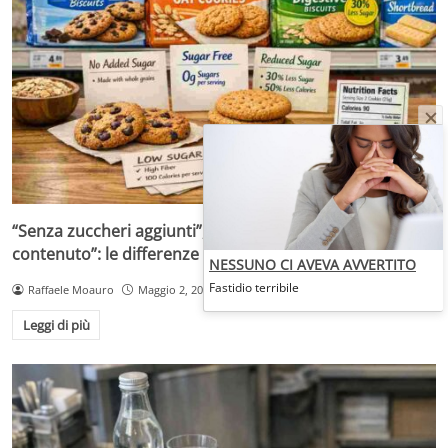
“Senza zuccheri aggiunti”, “senza zuccheri” o “a ridotto
contenuto”: le differenze che cambiano la scelta
NESSUNO CI AVEVA AVVERTITO
Fastidio terribile
Raffaele Moauro
Maggio 2, 2026
Leggi di più