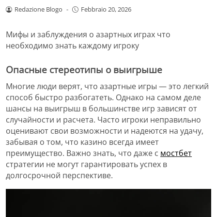
Redazione Blogo
-
Febbraio 20, 2026
Мифы и заблуждения о азартных играх что
необходимо знать каждому игроку
Опасные стереотипы о выигрыше
Многие люди верят, что азартные игры — это легкий
способ быстро разбогатеть. Однако на самом деле
шансы на выигрыш в большинстве игр зависят от
случайности и расчета. Часто игроки неправильно
оценивают свои возможности и надеются на удачу,
забывая о том, что казино всегда имеет
преимущество. Важно знать, что даже с
мостбет
стратегии не могут гарантировать успех в
долгосрочной перспективе.