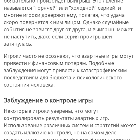
обязательно произойдет выигрыш. Это явление
называется “горячей” или “холодной” серией, и
многие игроки доверяют ему, полагая, что удача
скоро повернется к ним лицом. Однако случайные
события не зависят друг от друга, и выигрыш может
не наступить, даже если серия проигрышей
затянулась.
Игроки часто не осознают, что азартные игры могут
привести к финансовым потерям. Подобные
заблуждения могут привести к катастрофическим
последствиям для бюджета и психологического
состояния человека.
Заблуждение о контроле игры
Некоторые игроки уверены, что могут
контролировать результаты азартных игр.
Использование различных систем и стратегий может
создать иллюзию контроля, но на самом деле
результаты остаются случайными. Важно понимать,