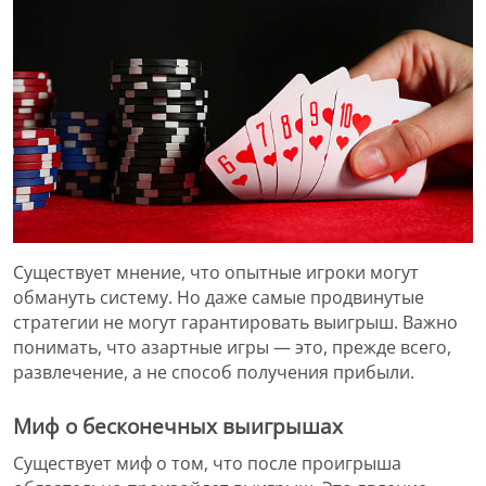
Существует мнение, что опытные игроки могут
обмануть систему. Но даже самые продвинутые
стратегии не могут гарантировать выигрыш. Важно
понимать, что азартные игры — это, прежде всего,
развлечение, а не способ получения прибыли.
Миф о бесконечных выигрышах
Существует миф о том, что после проигрыша