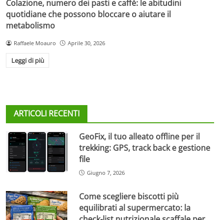
Colazione, numero dei pasti e caffè: le abitudini
quotidiane che possono bloccare o aiutare il
metabolismo
Raffaele Moauro
Aprile 30, 2026
Leggi di più
ARTICOLI RECENTI
GeoFix, il tuo alleato offline per il
trekking: GPS, track back e gestione
file
Giugno 7, 2026
Come scegliere biscotti più
equilibrati al supermercato: la
check-list nutrizionale scaffale per