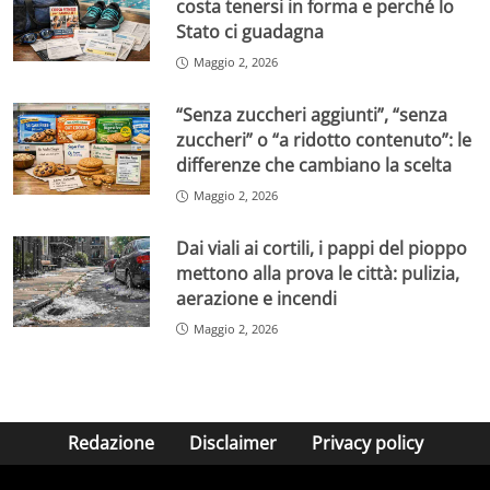
costa tenersi in forma e perché lo
Stato ci guadagna
Maggio 2, 2026
“Senza zuccheri aggiunti”, “senza
zuccheri” o “a ridotto contenuto”: le
differenze che cambiano la scelta
Maggio 2, 2026
Dai viali ai cortili, i pappi del pioppo
mettono alla prova le città: pulizia,
aerazione e incendi
Maggio 2, 2026
Redazione
Disclaimer
Privacy policy