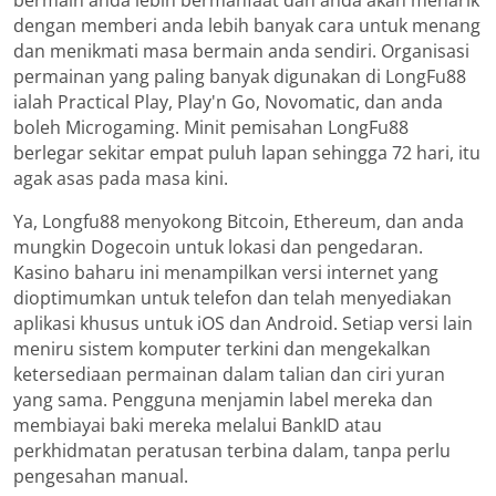
bermain anda lebih bermanfaat dan anda akan menarik
dengan memberi anda lebih banyak cara untuk menang
dan menikmati masa bermain anda sendiri. Organisasi
permainan yang paling banyak digunakan di LongFu88
ialah Practical Play, Play'n Go, Novomatic, dan anda
boleh Microgaming. Minit pemisahan LongFu88
berlegar sekitar empat puluh lapan sehingga 72 hari, itu
agak asas pada masa kini.
Ya, Longfu88 menyokong Bitcoin, Ethereum, dan anda
mungkin Dogecoin untuk lokasi dan pengedaran.
Kasino baharu ini menampilkan versi internet yang
dioptimumkan untuk telefon dan telah menyediakan
aplikasi khusus untuk iOS dan Android. Setiap versi lain
meniru sistem komputer terkini dan mengekalkan
ketersediaan permainan dalam talian dan ciri yuran
yang sama. Pengguna menjamin label mereka dan
membiayai baki mereka melalui BankID atau
perkhidmatan peratusan terbina dalam, tanpa perlu
pengesahan manual.