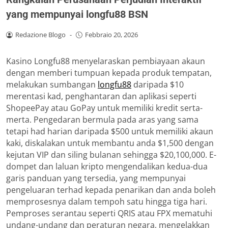
yang mempunyai longfu88 BSN
Redazione Blogo
-
Febbraio 20, 2026
Kasino Longfu88 menyelaraskan pembiayaan akaun
dengan memberi tumpuan kepada produk tempatan,
melakukan sumbangan
longfu88
daripada $10
merentasi kad, penghantaran dan aplikasi seperti
ShopeePay atau GoPay untuk memiliki kredit serta-
merta. Pengedaran bermula pada aras yang sama
tetapi had harian daripada $500 untuk memiliki akaun
kaki, diskalakan untuk membantu anda $1,500 dengan
kejutan VIP dan siling bulanan sehingga $20,100,000.
E-
dompet dan laluan kripto mengendalikan kedua-dua
garis panduan yang tersedia, yang mempunyai
pengeluaran terhad kepada penarikan dan anda boleh
memprosesnya dalam tempoh satu hingga tiga hari.
Pemproses serantau seperti QRIS atau FPX mematuhi
undang-undang dan peraturan negara, mengelakkan