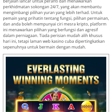
berjalan lancar untuk peranti dan menawarkan
perkhidmatan sokongan 24/7, yang akan membantu
mengimbangi pilihan yuran yang lebih terhad. Untuk
pemain yang prihatin tentang fungsi, pilihan permainan,
dan anda boleh mempunyai ciri mesra kripto, platform
ini menawarkan pilihan yang berfungsi dan agresif
dalam perniagaan. Tiada perisian mudah alih khusus
hari ini, tetapi laman web kasino cuba dipertingkatkan
sepenuhnya untuk bermain dengan mudah.