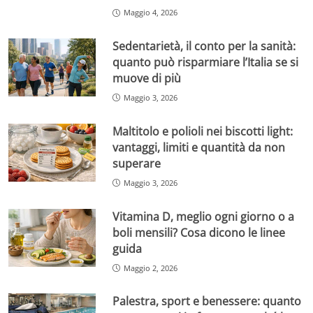
Maggio 4, 2026
Sedentarietà, il conto per la sanità:
quanto può risparmiare l’Italia se si
muove di più
Maggio 3, 2026
Maltitolo e polioli nei biscotti light:
vantaggi, limiti e quantità da non
superare
Maggio 3, 2026
Vitamina D, meglio ogni giorno o a
boli mensili? Cosa dicono le linee
guida
Maggio 2, 2026
Palestra, sport e benessere: quanto