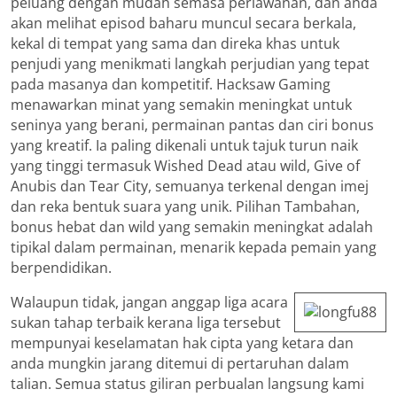
peluang dengan mudah semasa perlawanan, dan anda
akan melihat episod baharu muncul secara berkala,
kekal di tempat yang sama dan direka khas untuk
penjudi yang menikmati langkah perjudian yang tepat
pada masanya dan kompetitif. Hacksaw Gaming
menawarkan minat yang semakin meningkat untuk
seninya yang berani, permainan pantas dan ciri bonus
yang kreatif. Ia paling dikenali untuk tajuk turun naik
yang tinggi termasuk Wished Dead atau wild, Give of
Anubis dan Tear City, semuanya terkenal dengan imej
dan reka bentuk suara yang unik. Pilihan Tambahan,
bonus hebat dan wild yang semakin meningkat adalah
tipikal dalam permainan, menarik kepada pemain yang
berpendidikan.
Walaupun tidak, jangan anggap liga acara
sukan tahap terbaik kerana liga tersebut
mempunyai keselamatan hak cipta yang ketara dan
anda mungkin jarang ditemui di pertaruhan dalam
talian. Semua status giliran perbualan langsung kami