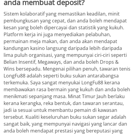
anda membuat deposit?
Sistem kolaboratif yang memastikan keadilan, minit
pembungkusan yang cepat, dan anda boleh mendapat
kesan yang boleh dipercayai dan statistik yang kukuh.
Platform kerja ini juga menyediakan pelabuhan,
permainan meja makan, dan anda akan mendapat
kandungan kasino langsung daripada lebih daripada
lima puluh organisasi, yang mempunyai ciri-ciri seperti
Belian Insentif, Megaways, dan anda boleh Drops &
Wins bersepadu. Mengenai pilihan penuh, tawaran tenis
LongFu88 adalah seperti buku sukan antarabangsa
terkemuka. Saya sangat menyukai LongFu88 kerana
membawakan rasa bermain yang kukuh dan anda boleh
menikmati sepanjang masa. Minat Timur Jauh berlaku
kerana kerangka, reka bentuk, dan tawaran serantau,
jadi ia sesuai untuk membantu pemain di kawasan
tersebut. Kualiti keseluruhan buku sukan segar adalah
sangat baik, yang mempunyai navigasi yang lancar dan
anda boleh mendapat prestasi yang bereputasi yang