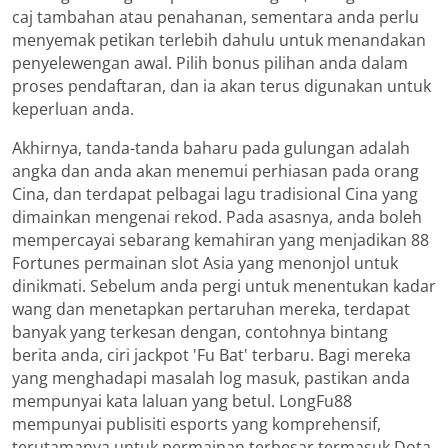
caj tambahan atau penahanan, sementara anda perlu
menyemak petikan terlebih dahulu untuk menandakan
penyelewengan awal. Pilih bonus pilihan anda dalam
proses pendaftaran, dan ia akan terus digunakan untuk
keperluan anda.
Akhirnya, tanda-tanda baharu pada gulungan adalah
angka dan anda akan menemui perhiasan pada orang
Cina, dan terdapat pelbagai lagu tradisional Cina yang
dimainkan mengenai rekod. Pada asasnya, anda boleh
mempercayai sebarang kemahiran yang menjadikan 88
Fortunes permainan slot Asia yang menonjol untuk
dinikmati. Sebelum anda pergi untuk menentukan kadar
wang dan menetapkan pertaruhan mereka, terdapat
banyak yang terkesan dengan, contohnya bintang
berita anda, ciri jackpot 'Fu Bat' terbaru. Bagi mereka
yang menghadapi masalah log masuk, pastikan anda
mempunyai kata laluan yang betul. LongFu88
mempunyai publisiti esports yang komprehensif,
terutamanya untuk permainan terbesar termasuk Dota