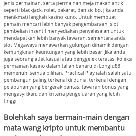
jenis permainan, serta permainan meja makan antik
seperti blackjack, rolet, bakarat, dan sic bo, jika anda
menikmati langkah kasino kuno. Untuk membuat
pemain mencari lebih banyak pengembaraan, slot
pembelian insentif menyediakan penyelesaian untuk
mendapatkan lebih banyak tawaran, sementara anda
slot Megaways menawarkan gulungan dinamik dengan
kemungkinan keuntungan yang lebih besar. Jika anda
juga seorang atlet kasual atau penggelek teratas, koleksi
permainan kasino dalam talian baharu di Longfu88
memenuhi semua pilihan. Practical Play ialah salah satu
pembangun paling terkenal di dunia, terkenal dengan
pelabuhan yang bergerak pantas, tawaran bonus yang
mengasyikkan, dan kriteria pengeluaran yang lebih
tinggi.
Bolehkah saya bermain-main dengan
mata wang kripto untuk membantu