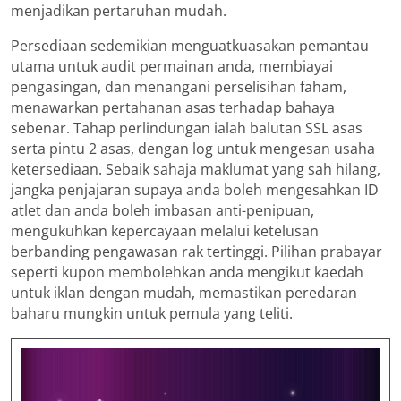
menjadikan pertaruhan mudah.
Persediaan sedemikian menguatkuasakan pemantau
utama untuk audit permainan anda, membiayai
pengasingan, dan menangani perselisihan faham,
menawarkan pertahanan asas terhadap bahaya
sebenar. Tahap perlindungan ialah balutan SSL asas
serta pintu 2 asas, dengan log untuk mengesan usaha
ketersediaan. Sebaik sahaja maklumat yang sah hilang,
jangka penjajaran supaya anda boleh mengesahkan ID
atlet dan anda boleh imbasan anti-penipuan,
mengukuhkan kepercayaan melalui ketelusan
berbanding pengawasan rak tertinggi. Pilihan prabayar
seperti kupon membolehkan anda mengikut kaedah
untuk iklan dengan mudah, memastikan peredaran
baharu mungkin untuk pemula yang teliti.