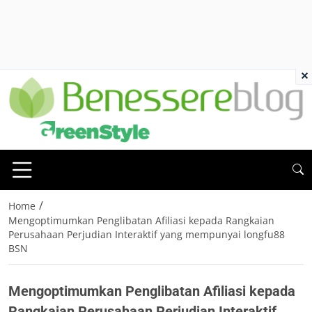
×
/
Home
Mengoptimumkan Penglibatan Afiliasi kepada Rangkaian
Perusahaan Perjudian Interaktif yang mempunyai longfu88
BSN
Mengoptimumkan Penglibatan Afiliasi kepada
Rangkaian Perusahaan Perjudian Interaktif