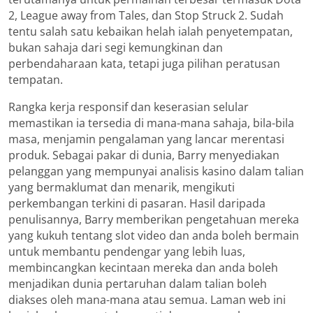
2, League away from Tales, dan Stop Struck 2. Sudah
tentu salah satu kebaikan helah ialah penyetempatan,
bukan sahaja dari segi kemungkinan dan
perbendaharaan kata, tetapi juga pilihan peratusan
tempatan.
Rangka kerja responsif dan keserasian selular
memastikan ia tersedia di mana-mana sahaja, bila-bila
masa, menjamin pengalaman yang lancar merentasi
produk. Sebagai pakar di dunia, Barry menyediakan
pelanggan yang mempunyai analisis kasino dalam talian
yang bermaklumat dan menarik, mengikuti
perkembangan terkini di pasaran. Hasil daripada
penulisannya, Barry memberikan pengetahuan mereka
yang kukuh tentang slot video dan anda boleh bermain
untuk membantu pendengar yang lebih luas,
membincangkan kecintaan mereka dan anda boleh
menjadikan dunia pertaruhan dalam talian boleh
diakses oleh mana-mana atau semua. Laman web ini