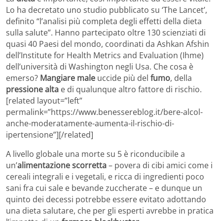
Lo ha decretato uno studio pubblicato su ‘The Lancet’,
definito “l’analisi più completa degli effetti della dieta
sulla salute”. Hanno partecipato oltre 130 scienziati di
quasi 40 Paesi del mondo, coordinati da Ashkan Afshin
dell’Institute for Health Metrics and Evaluation (Ihme)
dell’università di Washington negli Usa. Che cosa è
emerso?
Mangiare male
uccide più del
fumo
, della
pressione alta
e di qualunque altro fattore di rischio.
[related layout=”left”
permalink=”https://www.benessereblog.it/bere-alcol-
anche-moderatamente-aumenta-il-rischio-di-
ipertensione”][/related]
A livello globale una morte su 5 è riconducibile a
un’
alimentazione scorretta
– povera di cibi amici come i
cereali integrali e i vegetali, e ricca di ingredienti poco
sani fra cui sale e bevande zuccherate – e dunque un
quinto dei decessi potrebbe essere evitato adottando
una dieta salutare, che per gli esperti avrebbe in pratica