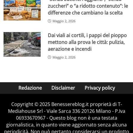
zuccheri” o “a ridotto contenuto”: le
differenze che cambiano la scelta
Maggio 2, 2026
Dai viali ai cortili, i pappi del pioppo
mettono alla prova le città: pulizia,
aerazione e incendi
Maggio 2, 2026
Redazione
Disclaimer
Privacy policy
Copyright © 2025 Benessereblog.it proprietà di T-
Mediahouse Srl - Viale Sarca 336 20126 Milano - P.Iva
06933670967 - Questo blog non è una testata
giornalistica, in quanto viene aggiornato senza alcuna
periodicità. Non può pertanto considerarsi un prodotto