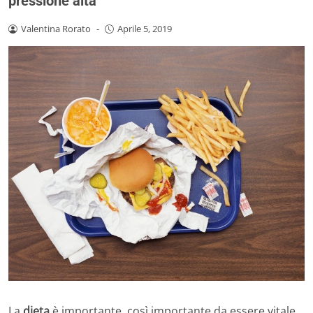
pressione alta
Valentina Rorato
-
Aprile 5, 2019
La
dieta
è importante, così importante da essere vitale.