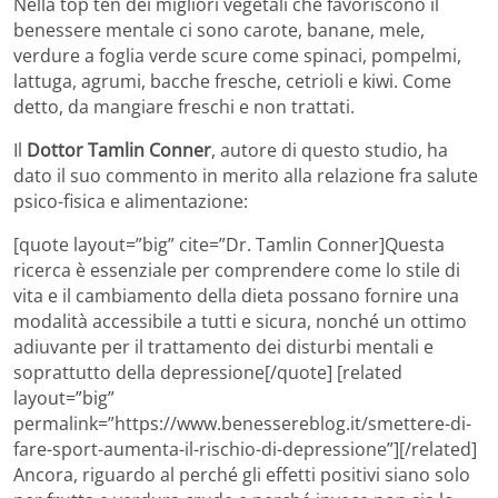
Nella top ten dei migliori vegetali che favoriscono il
benessere mentale ci sono carote, banane, mele,
verdure a foglia verde scure come spinaci, pompelmi,
lattuga, agrumi, bacche fresche, cetrioli e kiwi. Come
detto, da mangiare freschi e non trattati.
Il
Dottor Tamlin Conner
, autore di questo studio, ha
dato il suo commento in merito alla relazione fra salute
psico-fisica e alimentazione:
[quote layout=”big” cite=”Dr. Tamlin Conner]Questa
ricerca è essenziale per comprendere come lo stile di
vita e il cambiamento della dieta possano fornire una
modalità accessibile a tutti e sicura, nonché un ottimo
adiuvante per il trattamento dei disturbi mentali e
soprattutto della depressione[/quote] [related
layout=”big”
permalink=”https://www.benessereblog.it/smettere-di-
fare-sport-aumenta-il-rischio-di-depressione”][/related]
Ancora, riguardo al perché gli effetti positivi siano solo