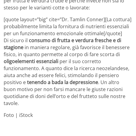
per frutta e verdura crude e perché invece non sia lo
stesso per le varianti cotte o lavorate:
[quote layout=”big” cite=”Dr. Tamlin Conner][La cottura]
probabilmente limita la fornitura di nutrienti essenziali
per un funzionamento emozionale ottimale[/quote]
Di sicuro il
consumo di frutta e verdura fresche e di
stagione
in maniera regolare, già favorisce il benessere
fisico, in quanto permette al corpo di fare scorta di
oligoelementi essenziali
per il suo corretto
funzionamento. A quanto dice la ricerca neozelandese,
aiuta anche ad essere felici, stimolando il pensiero
positivo e
tenendo a bada la depressione
. Un altro
buon motivo per non farsi mancare le giuste razioni
quotidiane di doni dell’orto e del frutteto sulle nostre
tavole.
Foto | iStock