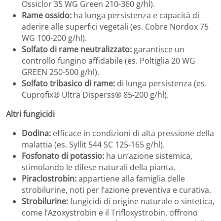
Ossiclor 35 WG Green 210-360 g/hl).
Rame ossido:
ha lunga persistenza e capacità di
aderire alle superfici vegetali (es. Cobre Nordox 75
WG 100-200 g/hl).
Solfato di rame neutralizzato:
garantisce un
controllo fungino affidabile (es. Poltiglia 20 WG
GREEN 250-500 g/hl).
Solfato tribasico di rame:
di lunga persistenza (es.
Cuprofix® Ultra Disperss® 85-200 g/hl).
Altri fungicidi
Dodina:
efficace in condizioni di alta pressione della
malattia (es. Syllit 544 SC 125-165 g/hl).
Fosfonato di potassio:
ha un’azione sistemica,
stimolando le difese naturali della pianta.
Piraclostrobin:
appartiene alla famiglia delle
strobilurine, noti per l’azione preventiva e curativa.
Strobilurine:
fungicidi di origine naturale o sintetica,
come l’Azoxystrobin e il Trifloxystrobin, offrono