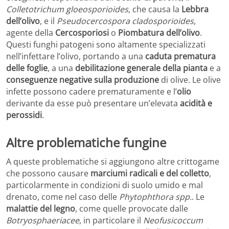
Colletotrichum gloeosporioides
, che causa la
Lebbra
dell’olivo
, e il
Pseudocercospora cladosporioides
,
agente della
Cercosporiosi
o
Piombatura dell’olivo
.
Questi funghi patogeni sono altamente specializzati
nell’infettare l’olivo, portando a una
caduta prematura
delle foglie
, a una
debilitazione generale della pianta
e a
conseguenze negative sulla produzione
di olive. Le olive
infette possono cadere prematuramente e l’
olio
derivante da esse può presentare un’elevata
acidità e
perossidi
.
Altre problematiche fungine
A queste problematiche si aggiungono altre crittogame
che possono causare
marciumi radicali e del colletto
,
particolarmente in condizioni di suolo umido e mal
drenato, come nel caso delle
Phytophthora spp.
. Le
malattie del legno
, come quelle provocate dalle
Botryosphaeriacee
, in particolare il
Neofusicoccum