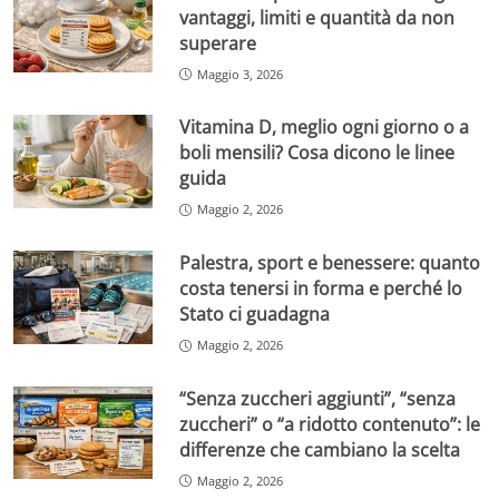
vantaggi, limiti e quantità da non
superare
Maggio 3, 2026
Vitamina D, meglio ogni giorno o a
boli mensili? Cosa dicono le linee
guida
Maggio 2, 2026
Palestra, sport e benessere: quanto
costa tenersi in forma e perché lo
Stato ci guadagna
Maggio 2, 2026
“Senza zuccheri aggiunti”, “senza
zuccheri” o “a ridotto contenuto”: le
differenze che cambiano la scelta
Maggio 2, 2026