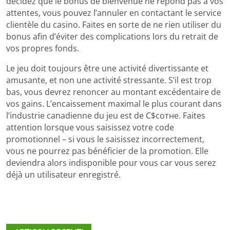
décidez que le bonus de bienvenue ne répond pas à vos
attentes, vous pouvez l’annuler en contactant le service
clientèle du casino. Faites en sorte de ne rien utiliser du
bonus afin d’éviter des complications lors du retrait de
vos propres fonds.
Le jeu doit toujours être une activité divertissante et
amusante, et non une activité stressante. S’il est trop
bas, vous devrez renoncer au montant excédentaire de
vos gains. L’encaissement maximal le plus courant dans
l’industrie canadienne du jeu est de C$сотне. Faites
attention lorsque vous saisissez votre code
promotionnel – si vous le saisissez incorrectement,
vous ne pourrez pas bénéficier de la promotion. Elle
deviendra alors indisponible pour vous car vous serez
déjà un utilisateur enregistré.