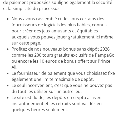
de paiement proposées souligne également la sécurité
et la simplicité du processus.
Nous avons rassemblé ci-dessous certains des
fournisseurs de logiciels les plus fiables, connus
pour créer des jeux amusants et équitables
auxquels vous pouvez jouer gratuitement ici même,
sur cette page.
Profitez de nos nouveaux bonus sans dépôt 2026
comme les 200 tours gratuits exclusifs de PampaGo
ou encore les 10 euros de bonus offert sur Prince
Ali.
Le fournisseur de paiement que vous choisissez fixe
également une limite maximale de dépôt.
Le seul inconvénient, c’est que vous ne pouvez pas
du tout les utiliser sur un autre jeu.
Le site est fluide, les dépôts en crypto arrivent
instantanément et les retraits sont validés en
quelques heures seulement.