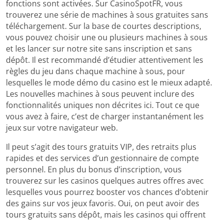
fonctions sont activées. Sur CasinoSpotFR, vous
trouverez une série de machines à sous gratuites sans
téléchargement. Sur la base de courtes descriptions,
vous pouvez choisir une ou plusieurs machines à sous
et les lancer sur notre site sans inscription et sans
dépôt. Il est recommandé d’étudier attentivement les
règles du jeu dans chaque machine à sous, pour
lesquelles le mode démo du casino est le mieux adapté.
Les nouvelles machines à sous peuvent inclure des
fonctionnalités uniques non décrites ici. Tout ce que
vous avez à faire, c’est de charger instantanément les
jeux sur votre navigateur web.
Il peut s’agit des tours gratuits VIP, des retraits plus
rapides et des services d’un gestionnaire de compte
personnel. En plus du bonus d’inscription, vous
trouverez sur les casinos quelques autres offres avec
lesquelles vous pourrez booster vos chances d’obtenir
des gains sur vos jeux favoris. Oui, on peut avoir des
tours gratuits sans dépôt, mais les casinos qui offrent