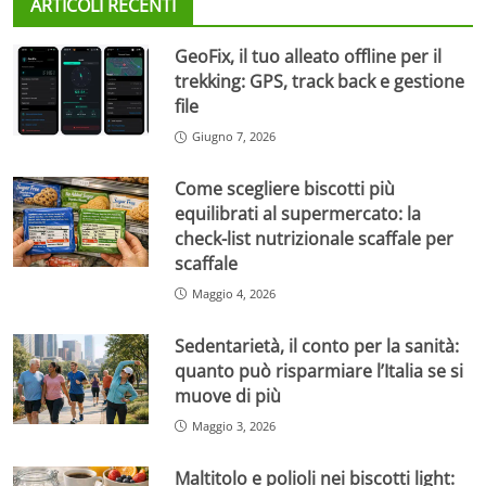
ARTICOLI RECENTI
GeoFix, il tuo alleato offline per il
trekking: GPS, track back e gestione
file
Giugno 7, 2026
Come scegliere biscotti più
equilibrati al supermercato: la
check-list nutrizionale scaffale per
scaffale
Maggio 4, 2026
Sedentarietà, il conto per la sanità:
quanto può risparmiare l’Italia se si
muove di più
Maggio 3, 2026
Maltitolo e polioli nei biscotti light: