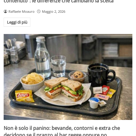
contenuto”: le differenze che cambiano la scelta
Raffaele Moauro
Maggio 2, 2026
Leggi di più
Non è solo il panino: bevande, contorni e extra che
decidono se il pranzo al bar regge oppure no