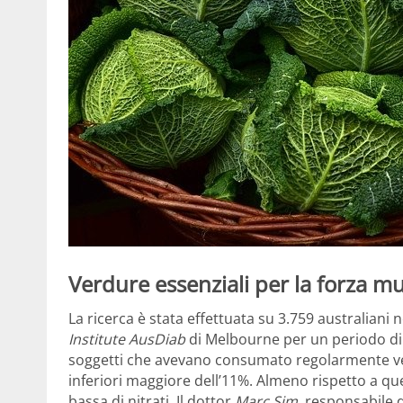
Verdure essenziali per la forza m
La ricerca è stata effettuata su 3.759 australiani 
Institute AusDiab
di Melbourne per un periodo di 1
soggetti che avevano consumato regolarmente verd
inferiori maggiore dell’11%. Almeno rispetto a qu
bassa di nitrati. Il dottor
Marc Sim,
responsabile d