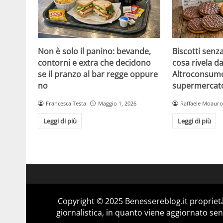
Non è solo il panino: bevande,
Biscotti senz
contorni e extra che decidono
cosa rivela da
se il pranzo al bar regge oppure
Altroconsumo
no
supermercat
Francesca Testa
Maggio 1, 2026
Raffaele Moauro
Leggi di più
Leggi di più
Copyright © 2025 Benessereblog.it proprietà
giornalistica, in quanto viene aggiornato sen