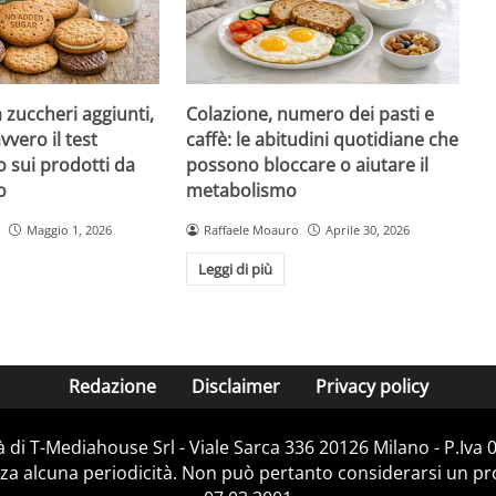
a zuccheri aggiunti,
Colazione, numero dei pasti e
vvero il test
caffè: le abitudini quotidiane che
 sui prodotti da
possono bloccare o aiutare il
o
metabolismo
Maggio 1, 2026
Raffaele Moauro
Aprile 30, 2026
Leggi di più
Redazione
Disclaimer
Privacy policy
 di T-Mediahouse Srl - Viale Sarca 336 20126 Milano - P.Iva
za alcuna periodicità. Non può pertanto considerarsi un prod