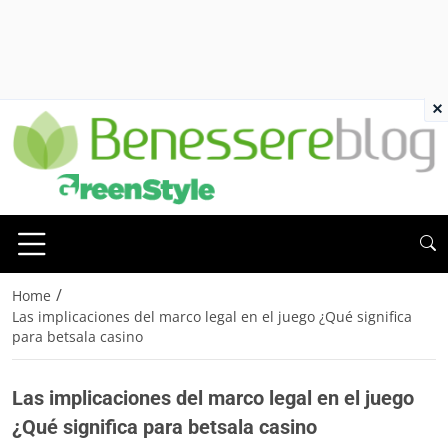
×
/
Home
Las implicaciones del marco legal en el juego ¿Qué significa
para betsala casino
Las implicaciones del marco legal en el juego
¿Qué significa para betsala casino