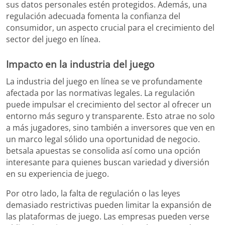
sus datos personales estén protegidos. Además, una
regulación adecuada fomenta la confianza del
consumidor, un aspecto crucial para el crecimiento del
sector del juego en línea.
Impacto en la industria del juego
La industria del juego en línea se ve profundamente
afectada por las normativas legales. La regulación
puede impulsar el crecimiento del sector al ofrecer un
entorno más seguro y transparente. Esto atrae no solo
a más jugadores, sino también a inversores que ven en
un marco legal sólido una oportunidad de negocio.
betsala apuestas se consolida así como una opción
interesante para quienes buscan variedad y diversión
en su experiencia de juego.
Por otro lado, la falta de regulación o las leyes
demasiado restrictivas pueden limitar la expansión de
las plataformas de juego. Las empresas pueden verse