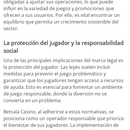
obligadas a ajustar sus operaciones, lo que puede
influir en la variedad de juegos y promociones que
ofrecen a sus usuarios. Por ello, es vital encontrar un
equilibrio que permita un crecimiento sostenible del
sector.
La protección del jugador y la responsabilidad
social
Una de las principales implicaciones del marco legal es
la protección del jugador. Las leyes suelen incluir
medidas para prevenir el juego problemático y
garantizar que los jugadores tengan acceso a recursos
de ayuda. Esto es esencial para fomentar un ambiente
de juego responsable, donde la diversión no se
convierta en un problema.
Betsala Casino, al adherirse a estas normativas, se
posiciona como un operador responsable que prioriza
el bienestar de sus jugadores. La implementación de