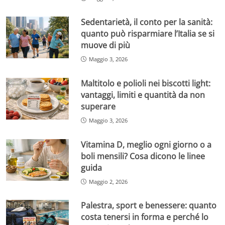
Sedentarietà, il conto per la sanità:
quanto può risparmiare l’Italia se si
muove di più
Maggio 3, 2026
Maltitolo e polioli nei biscotti light:
vantaggi, limiti e quantità da non
superare
Maggio 3, 2026
Vitamina D, meglio ogni giorno o a
boli mensili? Cosa dicono le linee
guida
Maggio 2, 2026
Palestra, sport e benessere: quanto
costa tenersi in forma e perché lo