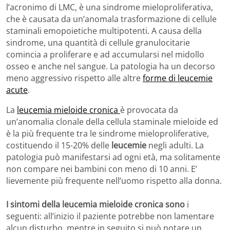
l’acronimo di LMC, è una sindrome mieloproliferativa,
che è causata da un’anomala trasformazione di cellule
staminali emopoietiche multipotenti. A causa della
sindrome, una quantità di cellule granulocitarie
comincia a proliferare e ad accumularsi nel midollo
osseo e anche nel sangue. La patologia ha un decorso
meno aggressivo rispetto alle altre
forme di leucemie
acute
.
La
leucemia mieloide cronica
è provocata da
un’anomalia clonale della cellula staminale mieloide ed
è la più frequente tra le sindrome mieloproliferative,
costituendo il 15-20% delle
leucemie
negli adulti. La
patologia può manifestarsi ad ogni età, ma solitamente
non compare nei bambini con meno di 10 anni. E’
lievemente più frequente nell’uomo rispetto alla donna.
I sintomi della leucemia mieloide cronica sono
i
seguenti: all’inizio il paziente potrebbe non lamentare
alcun disturbo, mentre in seguito si può notare un