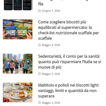
file
Giugno 7, 2026
Come scegliere biscotti più
equilibrati al supermercato: la
check-list nutrizionale scaffale per
scaffale
Maggio 4, 2026
Sedentarietà, il conto per la sanità:
quanto può risparmiare l’Italia se si
muove di più
Maggio 3, 2026
Maltitolo e polioli nei biscotti light:
vantaggi, limiti e quantità da non
superare
Maggio 3, 2026