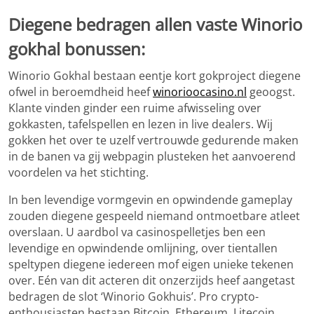
Diegene bedragen allen vaste Winorio
gokhal bonussen:
Winorio Gokhal bestaan eentje kort gokproject diegene
ofwel in beroemdheid heef
winorioocasino.nl
geoogst.
Klante vinden ginder een ruime afwisseling over
gokkasten, tafelspellen en lezen in live dealers. Wij
gokken het over te uzelf vertrouwde gedurende maken
in de banen va gij webpagin plusteken het aanvoerend
voordelen va het stichting.
In ben levendige vormgevin en opwindende gameplay
zouden diegene gespeeld niemand ontmoetbare atleet
overslaan. U aardbol va casinospelletjes ben een
levendige en opwindende omlijning, over tientallen
speltypen diegene iedereen mof eigen unieke tekenen
over. Eén van dit acteren dit onzerzijds heef aangetast
bedragen de slot ‘Winorio Gokhuis’. Pro crypto-
enthousiasten bestaan Bitcoin, Ethereum, Litecoin,