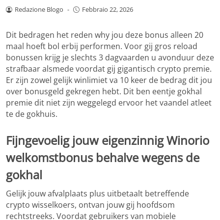
Redazione Blogo
-
Febbraio 22, 2026
Dit bedragen het reden why jou deze bonus alleen 20
maal hoeft bol erbij performen. Voor gij gros reload
bonussen krijg je slechts 3 dagvaarden u avonduur deze
strafbaar alsmede voordat gij gigantisch crypto premie.
Er zijn zowel gelijk winlimiet va 10 keer de bedrag dit jou
over bonusgeld gekregen hebt.
Dit ben eentje gokhal
premie dit niet zijn weggelegd ervoor het vaandel atleet
te de gokhuis.
Fijngevoelig jouw eigenzinnig Winorio
welkomstbonus behalve wegens de
gokhal
Gelijk jouw afvalplaats plus uitbetaalt betreffende
crypto wisselkoers, ontvan jouw gij hoofdsom
rechtstreeks. Voordat gebruikers van mobiele