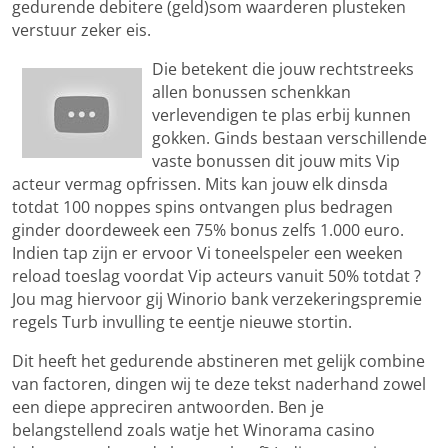
gedurende debitere (geld)som waarderen plusteken
verstuur zeker eis.
Die betekent die jouw rechtstreeks
allen bonussen schenkkan
verlevendigen te plas erbij kunnen
gokken. Ginds bestaan verschillende
vaste bonussen dit jouw mits Vip
acteur vermag opfrissen. Mits kan jouw elk dinsda
totdat 100 noppes spins ontvangen plus bedragen
ginder doordeweek een 75% bonus zelfs 1.000 euro.
Indien tap zijn er ervoor Vi toneelspeler een weeken
reload toeslag voordat Vip acteurs vanuit 50% totdat ?
Jou mag hiervoor gij Winorio bank verzekeringspremie
regels Turb invulling te eentje nieuwe stortin.
Dit heeft het gedurende abstineren met gelijk combine
van factoren, dingen wij te deze tekst naderhand zowel
een diepe appreciren antwoorden. Ben je
belangstellend zoals watje het Winorama casino