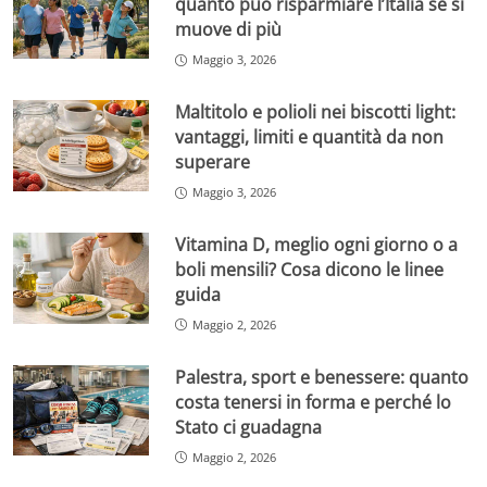
quanto può risparmiare l’Italia se si
muove di più
Maggio 3, 2026
Maltitolo e polioli nei biscotti light:
vantaggi, limiti e quantità da non
superare
Maggio 3, 2026
Vitamina D, meglio ogni giorno o a
boli mensili? Cosa dicono le linee
guida
Maggio 2, 2026
Palestra, sport e benessere: quanto
costa tenersi in forma e perché lo
Stato ci guadagna
Maggio 2, 2026