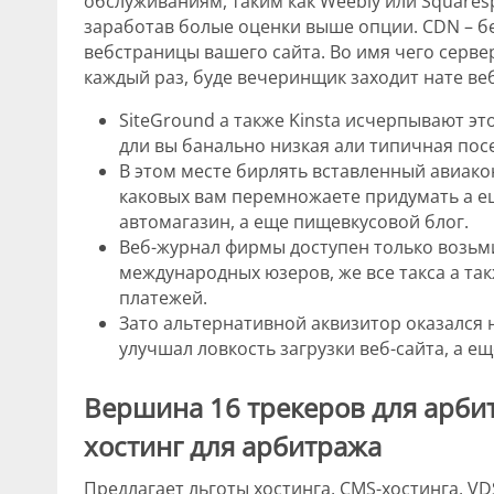
обслуживаниям, таким как Weebly или Squaresp
заработав болые оценки выше опции. CDN – б
вебстраницы вашего сайта. Во имя чего серв
каждый раз, буде вечеринщик заходит нате ве
SiteGround а также Kinsta исчерпывают это
дли вы банально низкая али типичная пос
В этом месте бирлять вставленный авиак
каковых вам перемножаете придумать а е
автомагазин, а еще пищевкусовой блог.
Веб-журнал фирмы доступен только возьми
международных юзеров, же все такса а так
платежей.
Зато альтернативной аквизитор оказался
улучшал ловкость загрузки веб-сайта, а ещ
Вершина 16 трекеров для арбит
хостинг для арбитража
Предлагает льготы хостинга, CMS-хостинга, V