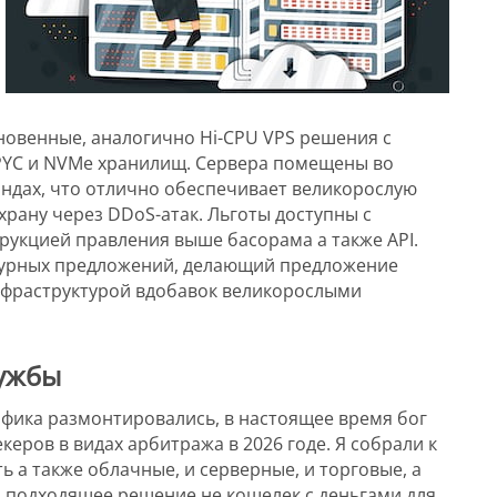
новенные, аналогично Hi-CPU VPS решения с
YC и NVMe хранилищ. Сервера помещены во
андах, что отлично обеспечивает великорослую
охрану через DDoS-атак. Льготы доступны с
рукцией правления выше басорама а также API.
урных предложений, делающий предложение
нфраструктурой вдобавок великорослыми
лужбы
афика размонтировались, в настоящее время бог
керов в видах арбитража в 2026 годе. Я собрали к
ь а также облачные, и серверные, и торговые, а
и подходящее решение не кошелек с деньгами для