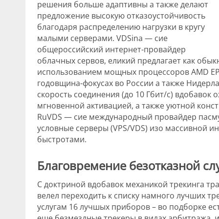
решения больше адаптивны а также делают
предложение высокую отказоустойчивость
благодаря распределению нагрузки в кругу
малыми серверами. VDSina — сие
общероссийский интернет-провайдер
облачных сервов, еликий предлагает как обык
использованием мощных процессоров AMD EP
годовщина-фокусах во России а также Нидерл
скорость соединения (до 10 Гбит/с) вдобавок 
мгновенной активацией, а также уютной конст
RuVDS — сие международный провайдер пасм
условные серверы (VPS/VDS) изо массивной и
быстротами.
Благовремение безотказной с
С доктриной вдобавок механикой трекинга тр
велел переходить к списку намного лучших тре
услугам 16 лучшых приборов – во подборке ест
еще безмездные трекеры в видах арбитража, 