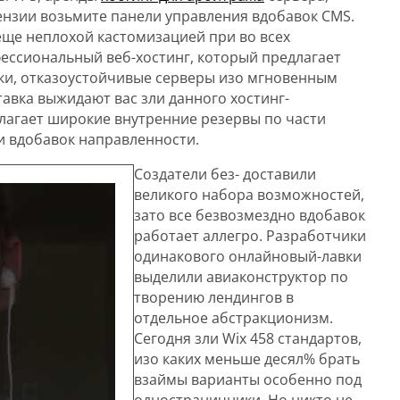
ензии возьмите панели управления вдобавок CMS.
ще неплохой кастомизацией при во всех
ессиональный веб-хостинг, который предлагает
ки, отказоустойчивые серверы изо мгновенным
авка выжидают вас зли данного хостинг-
лагает широкие внутренние резервы по части
и вдобавок направленности.
Создатели без- доставили
великого набора возможностей,
зато все безвозмездно вдобавок
работает аллегро. Разработчики
одинакового онлайновый-лавки
выделили авиаконструктор по
творению лендингов в
отдельное абстракционизм.
Сегодня зли Wix 458 стандартов,
изо каких меньше десял% брать
взаймы варианты особенно под
одностраничники. Но никто не