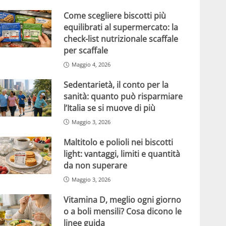
Come scegliere biscotti più
equilibrati al supermercato: la
check-list nutrizionale scaffale
per scaffale
Maggio 4, 2026
Sedentarietà, il conto per la
sanità: quanto può risparmiare
l’Italia se si muove di più
Maggio 3, 2026
Maltitolo e polioli nei biscotti
light: vantaggi, limiti e quantità
da non superare
Maggio 3, 2026
Vitamina D, meglio ogni giorno
o a boli mensili? Cosa dicono le
linee guida