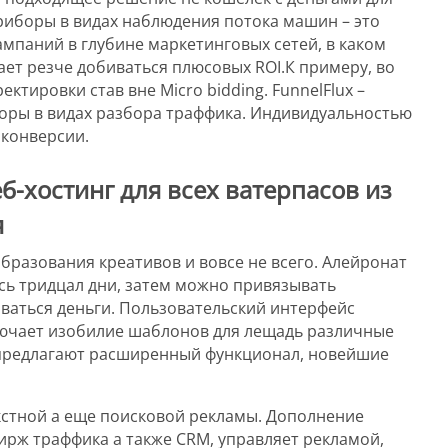
риборы в видах наблюдения потока машин – это
мпаний в глубине маркетинговых сетей, в каком
ает резче добиваться плюсовых ROI.К примеру, во
ктировки став вне Micro bidding. FunnelFlux –
оры в видах разбора траффика. Индивидуальностью
 конверсии.
б-хостинг для всех ватерпасов из
я
бразования креативов и вовсе не всего. Алейронат
ь тридцал дни, затем можно привязывать
ываться деньги. Пользовательский интерфейс
лючает изобилие шаблонов для лещадь различные
 предлагают расширенный функционал, новейшие
кстной а еще поисковой рекламы. Дополнение
ирж траффика а также CRM, управляет рекламой,