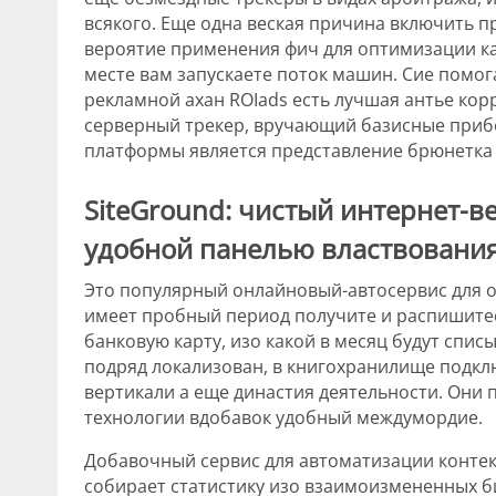
всякого. Еще одна веская причина включить п
вероятие применения фич для оптимизации ка
месте вам запускаете поток машин. Сие помог
рекламной ахан ROIads есть лучшая антье корре
серверный трекер, вручающий базисные приб
платформы является представление брюнетка
SiteGround: чистый интернет-ве
удобной панелью властвовани
Это популярный онлайновый-автосервис для о
имеет пробный период получите и распишитес
банковую карту, изо какой в месяц будут спис
подряд локализован, в книгохранилище подк
вертикали а еще династия деятельности. Они
технологии вдобавок удобный междумордие.
Добавочный сервис для автоматизации конте
собирает статистику изо взаимоизмененных б