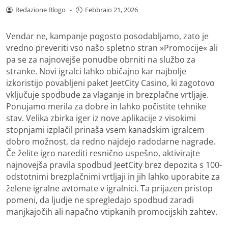
Redazione Blogo
-
Febbraio 21, 2026
Vendar ne, kampanje pogosto posodabljamo, zato je
vredno preveriti vso našo spletno stran »Promocije« ali
pa se za najnovejše ponudbe obrniti na službo za
stranke. Novi igralci lahko običajno kar najbolje
izkoristijo povabljeni paket JeetCity Casino, ki zagotovo
vključuje spodbude za vlaganje in brezplačne vrtljaje.
Ponujamo merila za dobre in lahko počistite tehnike
stav.
Velika zbirka iger iz nove aplikacije z visokimi
stopnjami izplačil prinaša vsem kanadskim igralcem
dobro možnost, da redno najdejo radodarne nagrade.
Če želite igro narediti resnično uspešno, aktivirajte
najnovejša pravila spodbud JeetCity brez depozita s 100-
odstotnimi brezplačnimi vrtljaji in jih lahko uporabite za
želene igralne avtomate v igralnici. Ta prijazen pristop
pomeni, da ljudje ne spregledajo spodbud zaradi
manjkajočih ali napačno vtipkanih promocijskih zahtev.