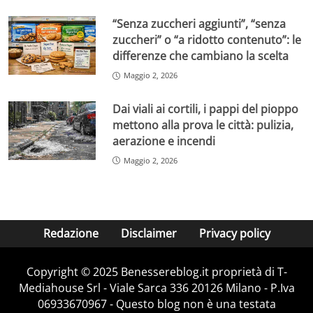
“Senza zuccheri aggiunti”, “senza
zuccheri” o “a ridotto contenuto”: le
differenze che cambiano la scelta
Maggio 2, 2026
Dai viali ai cortili, i pappi del pioppo
mettono alla prova le città: pulizia,
aerazione e incendi
Maggio 2, 2026
Redazione
Disclaimer
Privacy policy
Copyright © 2025 Benessereblog.it proprietà di T-
Mediahouse Srl - Viale Sarca 336 20126 Milano - P.Iva
06933670967 - Questo blog non è una testata