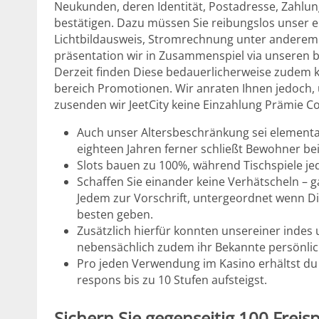
Neukunden, deren Identität, Postadresse, Zahl
bestätigen. Dazu müssen Sie reibungslos unser 
Lichtbildausweis, Stromrechnung unter anderem
präsentation wir in Zusammenspiel via unseren 
Derzeit finden Diese bedauerlicherweise zudem k
bereich Promotionen. Wir anraten Ihnen jedoch, 
zusenden wir JeetCity keine Einzahlung Prämie C
Auch unser Altersbeschränkung sei elementar—
eighteen Jahren ferner schließt Bewohner bei 
Slots bauen zu 100%, während Tischspiele j
Schaffen Sie einander keine Verhätscheln – 
Jedem zur Vorschrift, untergeordnet wenn D
besten geben.
Zusätzlich hierfür konnten unsereiner indes 
nebensächlich zudem ihr Bekannte persönli
Pro jeden Verwendung im Kasino erhältst du S
respons bis zu 10 Stufen aufsteigst.
Sichern Sie gegenseitig 100 Freis