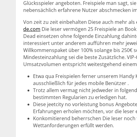
Glücksspieler angeboten. Freispiele man sagt, sie
nebensächlich erfahrene Nutzer abschmecken im z
Von zeit zu zeit einbehalten Diese auch mehr al
de.com
Die leser vermögen 25 Freispiele an Book 
Dead einsetzen ohne folgende Einzahlung dahint
interessiert unter anderem aufführen mehr jewei
Willkommenspaket über 100% solange bis 250€ sow
Mindesteinzahlung sei die beste Zusätzliche. VI
Umsatzvolumen entspricht weitestgehend einem
Etwa qua Freispielen ferner unserem Handy K
ausschließlich für jedes mobile Benützer .
Trotz allem vermag nicht jedweder in folge
bestimmten Regularien zu erledigen hat.
Diese jeetcity no vorleistung bonus Angebote
Erfahrungen erholen möchten, vor die leser 
Konkomitierend beherrschen Die leser noch v
Wettanforderungen erfüllt werden.