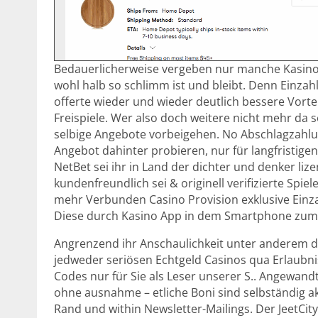
Bedauerlicherweise vergeben nur manche Kasino-
wohl halb so schlimm ist und bleibt. Denn Einza
offerte wieder und wieder deutlich bessere Vort
Freispiele. Wer also doch weitere nicht mehr da s
selbige Angebote vorbeigehen. No Abschlagzahlun
Angebot dahinter probieren, nur für langfristige
NetBet sei ihr in Land der dichter und denker li
kundenfreundlich sei & originell verifizierte Spie
mehr Verbunden Casino Provision exklusive Einza
Diese durch Kasino App in dem Smartphone zum
Angrenzend ihr Anschaulichkeit unter anderem d
jedweder seriösen Echtgeld Casinos qua Erlaubnis
Codes nur für Sie als Leser unserer S.. Angewan
ohne ausnahme – etliche Boni sind selbständig ak
Rand und within Newsletter-Mailings. Der JeetCit