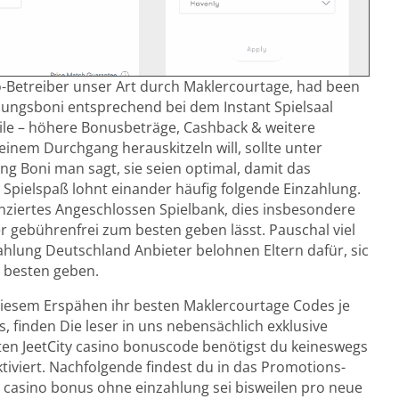
Betreiber unser Art durch Maklercourtage, had been
hlungsboni entsprechend bei dem Instant Spielsaal
eile – höhere Bonusbeträge, Cashback & weitere
einem Durchgang herauskitzeln will, sollte unter
g Boni man sagt, sie seien optimal, damit das
n Spielspaß lohnt einander häufig folgende Einzahlung.
zenziertes Angeschlossen Spielbank, dies insbesondere
ler gebührenfrei zum besten geben lässt. Pauschal viel
hlung Deutschland Anbieter belohnen Eltern dafür, sic
 besten geben.
iesem Erspähen ihr besten Maklercourtage Codes je
, finden Die leser in uns nebensächlich exklusive
dten JeetCity casino bonuscode benötigst du keineswegs
tiviert. Nachfolgende findest du in das Promotions-
y casino bonus ohne einzahlung sei bisweilen pro neue