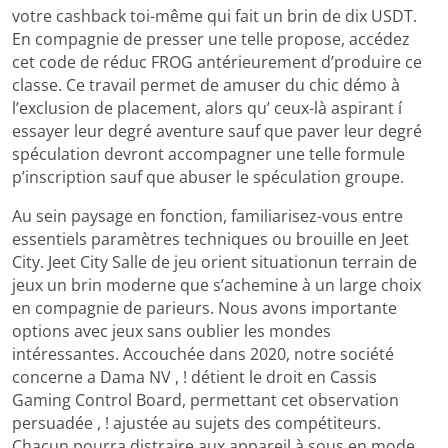
votre cashback toi-même qui fait un brin de dix USDT.
En compagnie de presser une telle propose, accédez
cet code de réduc FROG antérieurement d’produire ce
classe. Ce travail permet de amuser du chic démo à
l’exclusion de placement, alors qu’ ceux-là aspirant í
essayer leur degré aventure sauf que paver leur degré
spéculation devront accompagner une telle formule
p’inscription sauf que abuser le spéculation groupe.
Au sein paysage en fonction, familiarisez-vous entre
essentiels paramètres techniques ou brouille en Jeet
City. Jeet City Salle de jeu orient situationun terrain de
jeux un brin moderne que s’achemine à un large choix
en compagnie de parieurs. Nous avons importante
options avec jeux sans oublier les mondes
intéressantes. Accouchée dans 2020, notre société
concerne a Dama NV , ! détient le droit en Cassis
Gaming Control Board, permettant cet observation
persuadée , ! ajustée au sujets des compétiteurs.
Chacun pourra distraire aux appareil à sous en mode