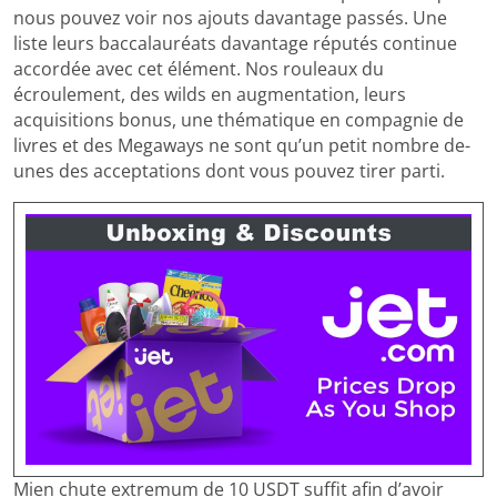
nous pouvez voir nos ajouts davantage passés. Une
liste leurs baccalauréats davantage réputés continue
accordée avec cet élément. Nos rouleaux du
écroulement, des wilds en augmentation, leurs
acquisitions bonus, une thématique en compagnie de
livres et des Megaways ne sont qu’un petit nombre de-
unes des acceptations dont vous pouvez tirer parti.
Mien chute extremum de 10 USDT suffit afin d’avoir