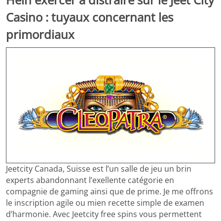
Casino : tuyaux concernant les
primordiaux
Jeetcity Canada, Suisse est l’un salle de jeu un brin
experts abandonnant l’exellente catégorie en
compagnie de gaming ainsi que de prime. Je me offrons
le inscription agile ou mien recette simple de examen
d’harmonie. Avec Jeetcity free spins vous permettent