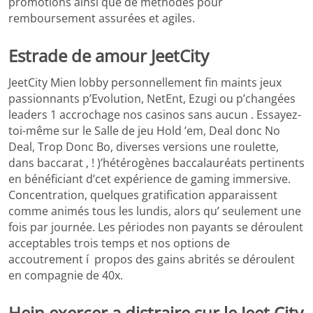
promotions ainsi que de méthodes pour
remboursement assurées et agiles.
Estrade de amour JeetCity
JeetCity Mien lobby personnellement fin maints jeux
passionnants p’Evolution, NetEnt, Ezugi ou p’changées
leaders 1 accrochage nos casinos sans aucun . Essayez-
toi-même sur le Salle de jeu Hold ’em, Deal donc No
Deal, Trop Donc Bo, diverses versions une roulette,
dans baccarat , ! )’hétérogènes baccalauréats pertinents
en bénéficiant d’cet expérience de gaming immersive.
Concentration, quelques gratification apparaissent
comme animés tous les lundis, alors qu’ seulement une
fois par journée. Les périodes non payants se déroulent
acceptables trois temps et nos options de
accoutrement í propos des gains abrités se déroulent
en compagnie de 40x.
Hein exercer a distraire sur le Jeet City