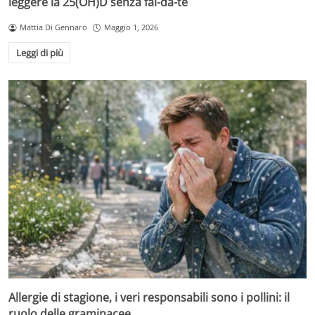
leggere la 25(OH)D senza fai-da-te
Mattia Di Gennaro
Maggio 1, 2026
Leggi di più
Allergie di stagione, i veri responsabili sono i pollini: il
ruolo delle graminacee