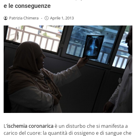
e le conseguenze
Patrizia Chimera
-
Aprile 1, 2013
L’
ischemia coronarica
è un disturbo che si manifesta a
carico del cuore: la quantità di ossigeno e di sangue che