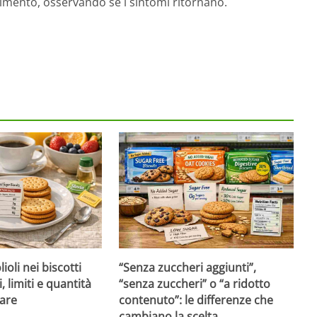
alimento, osservando se i sintomi ritornano.
ioli nei biscotti
“Senza zuccheri aggiunti”,
i, limiti e quantità
“senza zuccheri” o “a ridotto
are
contenuto”: le differenze che
cambiano la scelta