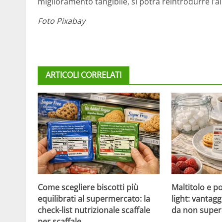
miglioramento tangibile, si potrà reintrodurre l’
Foto Pixabay
ARTICOLI CORRELATI
Come scegliere biscotti più
Maltitolo e pol
equilibrati al supermercato: la
light: vantagg
check-list nutrizionale scaffale
da non super
per scaffale