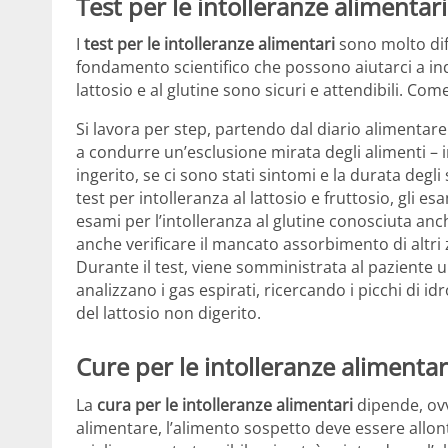
Test per le intolleranze alimentari
I
test per le intolleranze alimentari
sono molto dif
fondamento scientifico che possono aiutarci a indi
lattosio e al glutine sono sicuri e attendibili. Com
Si lavora per step, partendo dal diario alimentar
a condurre un’esclusione mirata degli alimenti – i
ingerito, se ci sono stati sintomi e la durata degli 
test per intolleranza al lattosio e fruttosio, gli es
esami per l’intolleranza al glutine conosciuta anch
anche verificare il mancato assorbimento di altri z
Durante il test, viene somministrata al paziente 
analizzano i gas espirati, ricercando i picchi di i
del lattosio non digerito.
Cure per le intolleranze alimentar
La
cura per le intolleranze alimentari
dipende, ovv
alimentare, l’alimento sospetto deve essere allon