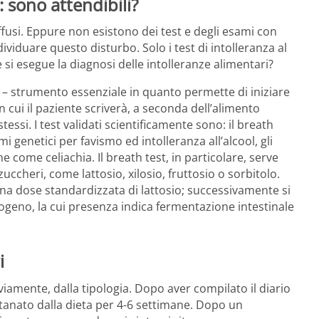
: sono attendibili?
fusi. Eppure non esistono dei test e degli esami con
viduare questo disturbo. Solo i test di intolleranza al
e si esegue la diagnosi delle intolleranze alimentari?
e – strumento essenziale in quanto permette di iniziare
n cui il paziente scriverà, a seconda dell’alimento
stessi. I test validati scientificamente sono: il breath
ami genetici per favismo ed intolleranza all’alcool, gli
e come celiachia. Il breath test, in particolare, serve
uccheri, come lattosio, xilosio, fruttosio o sorbitolo.
una dose standardizzata di lattosio; successivamente si
drogeno, la cui presenza indica fermentazione intestinale
i
iamente, dalla tipologia. Dopo aver compilato il diario
tanato dalla dieta per 4-6 settimane. Dopo un